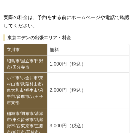
実際の料金は、予約をする前にホームページや電話で確認
してください。
東京エデンの出張エリア・料金
立川市
無料
昭島市/国立市/日野
1,000円（税込）
市/国分寺市
小平市/小金井市/東
村山市/武蔵村山市/
2,000円（税込）
東大和市/福生市/府
中市/多摩市/八王子
市東部
稲城市/調布市/清瀬
市/東久留米市/武蔵
3,000円（税込）
野市/西東京市/三鷹
市/狛江市/羽村市/