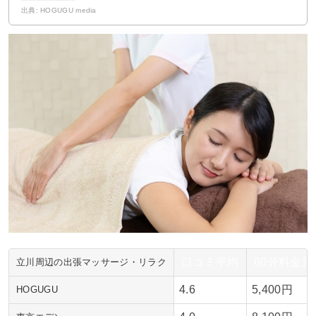
出典: HOGUGU media
口コミ平均
60分料金
立川周辺の出張マッサージ・リラク
4.6
5,400円
HOGUGU