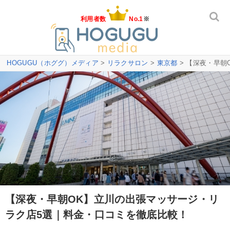
利用者数
No.1
※
HOGUGU（ホググ）メディア
>
リラクサロン
>
東京都
> 【深夜・早朝
【深夜・早朝OK】立川の出張マッサージ・リ
ラク店5選｜料金・口コミを徹底比較！