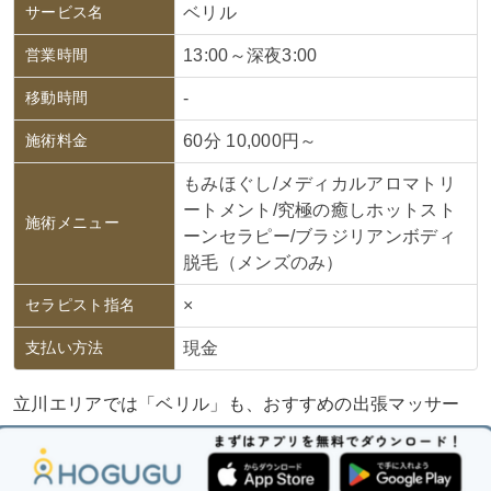
サービス名
ベリル
営業時間
13:00～深夜3:00
移動時間
-
施術料金
60分 10,000円～
もみほぐし/メディカルアロマトリ
ートメント/究極の癒しホットスト
施術メニュー
ーンセラピー/ブラジリアンボディ
脱毛（メンズのみ）
セラピスト指名
×
支払い方法
現金
立川エリアでは「ベリル」も、おすすめの出張マッサー
ジ・リラク店の1つです。