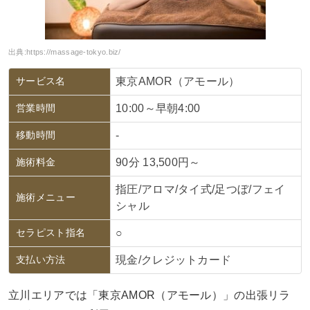
出典:
https://massage-tokyo.biz/
サービス名
東京AMOR（アモール）
営業時間
10:00～早朝4:00
移動時間
-
施術料金
90分 13,500円～
指圧/アロマ/タイ式/足つぼ/フェイ
施術メニュー
シャル
セラピスト指名
○
支払い方法
現金/クレジットカード
立川エリアでは「東京AMOR（アモール）」の出張リラ