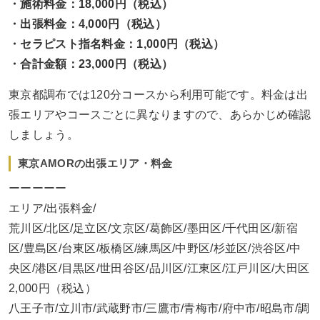
・施術料金：18,000円（税込）
・出張料金：4,000円（税込）
・セラピスト指名料金：1,000円（税込）
・合計金額：23,000円（税込）
東京都調布では120分コースから利用可能です。料金は出
張エリアやコースごとに異なりますので、あらかじめ確認
しましょう。
東京AMORの出張エリア・料金
ーーーーー
エリア/出張料金/
荒川区/北区/足立区/文京区/葛飾区/墨田区/千代田区/新宿
区/豊島区/台東区/板橋区/練馬区/中野区/杉並区/渋谷区/中
央区/港区/目黒区/世田谷区/品川区/江東区/江戸川区/大田区
2,000円（税込）
八王子市/立川市/武蔵野市/三鷹市/青梅市/府中市/昭島市/調