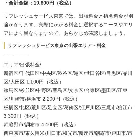
・合計金額：19,800円（税込）
リフレッシュサービス東京では、出張料金と指名料金が別
途かかります。実際にかかる料金は選択するコースやエリ
アにより異なりますので、あらかじめ確認しましょう。
リフレッシュサービス東京の出張エリア・料金
ーーーーー
エリア/出張料金/
新宿区/千代田区/中央区/渋谷区/港区/世田谷区/目黒区/品川
区/大田区 1,100円（税込）
練馬区/杉並区/中野区/豊島区/文京区/台東区/墨田区/江東
区/川崎市/横浜市 2,200円（税込）
板橋区/北区/荒川区/足立区/葛飾区/江戸川区/三鷹市/狛江市
3,300円（税込）
武蔵野市/調布市 4,400円（税込）
西東京市/東久留米/川口市/和光市/新座市/朝霧市/戸田市/市