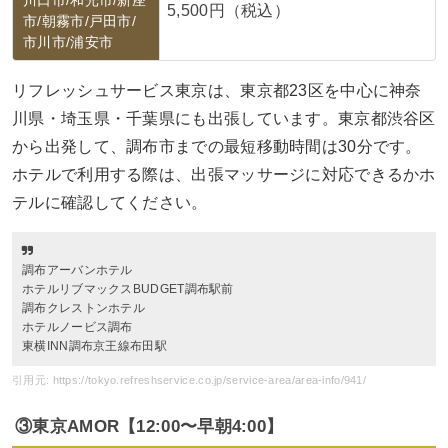
5,500円（税込）
市/朝霧市/戸田市/
市川市/浦安市
リフレッシュサービス東京は、東京都23区を中心に神奈
川県・埼玉県・千葉県にも出張しています。東京都渋谷区
から出発して、調布市までの最短移動時間は30分です。
ホテルで利用する際は、出張マッサージに対応できるかホ
テルに確認してください。
調布アーバンホテル
ホテルリブマックスBUDGET調布駅前
調布クレストンホテル
ホテルノービス調布
東横INN調布京王線布田駅
引用元: https://tokyo.refreshservice.co.jp/service-area/area-info/941/
③東京AMOR【12:00〜早朝4:00】