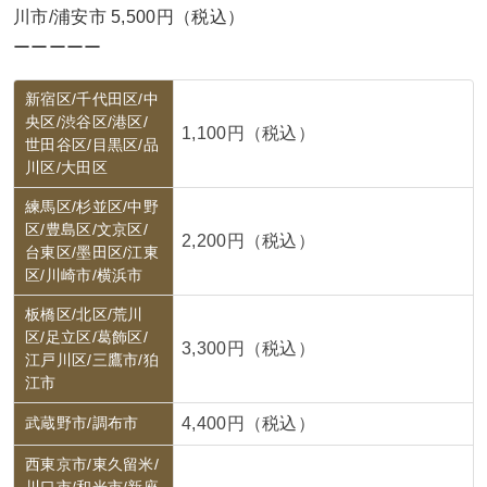
川市/浦安市 5,500円（税込）
ーーーーー
新宿区/千代田区/中
央区/渋谷区/港区/
1,100円（税込）
世田谷区/目黒区/品
川区/大田区
練馬区/杉並区/中野
区/豊島区/文京区/
2,200円（税込）
台東区/墨田区/江東
区/川崎市/横浜市
板橋区/北区/荒川
区/足立区/葛飾区/
3,300円（税込）
江戸川区/三鷹市/狛
江市
武蔵野市/調布市
4,400円（税込）
西東京市/東久留米/
川口市/和光市/新座