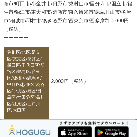
布市/町田市/小金井市/日野市/東村山市/国分寺市/国立市/福
生市/狛江市/東大和市/清瀬市/東久留米市/武蔵村山市/多摩
市/稲城市/羽村市/あきる野市/西東京市/西多摩郡 4,000円
（税込）
ーーーーー
荒川区/北区/足立
区/文京区/葛飾区/
墨田区/千代田区/新
宿区/豊島区/台東
区/板橋区/練馬区/
2,000円（税込）
中野区/杉並区/渋谷
区/中央区/港区/目
黒区/世田谷区/品川
区/江東区/江戸川
区/大田区
八王子市/立川市/武
蔵野市/三鷹市/青梅
市/府中市/昭島市/