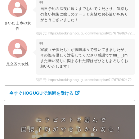
当日予約の深夜に遠くまでおいでくださり、気持ち
の良い施術に癒しのオーラと素敵なお心遣いをあり
がとうございました！
さいたま市の女
性
引用元: https://booking.hogugu.com/therapist/017676982472941/review
家族（子供たち）が興味津々で覗いてきましたが、
その際も優しく対応してくださり感謝ですm(_ _)m
また辛い凝りに悩まされた際はぜひともよろしくお
足立区の女性
願いいたします！
引用元: https://booking.hogugu.com/therapist/017676982472941/review
今すぐHOGUGUで施術を受ける