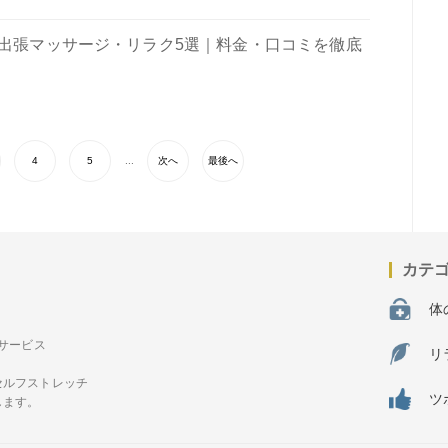
の出張マッサージ・リラク5選｜料金・口コミを徹底
4
5
...
次へ
最後へ
カテ
体
サービス
リ
セルフストレッチ
ツ
します。