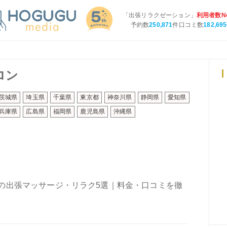
「出張リラクゼーション」
利用者数No
予約数
250,871
件口コミ数
182,695
ロン
茨城県
埼玉県
千葉県
東京都
神奈川県
静岡県
愛知県
兵庫県
広島県
福岡県
鹿児島県
沖縄県
の出張マッサージ・リラク5選｜料金・口コミを徹