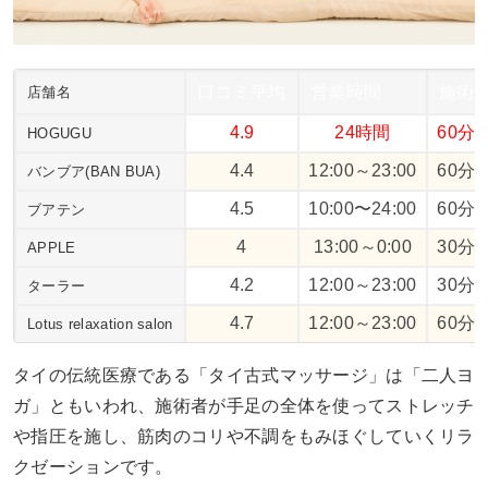
口コミ平均
営業時間
施術
店舗名
4.9
24時間
60分 
HOGUGU
4.4
12:00～23:00
60分 
バンブア(BAN BUA)
4.5
10:00〜24:00
60分 
ブアテン
4
13:00～0:00
30分 
APPLE
4.2
12:00～23:00
30分 
ターラー
4.7
12:00～23:00
60分 
Lotus relaxation salon
タイの伝統医療である「タイ古式マッサージ」は「二人ヨ
ガ」ともいわれ、施術者が手足の全体を使ってストレッチ
や指圧を施し、筋肉のコリや不調をもみほぐしていくリラ
クゼーションです。