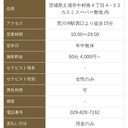
茨城県土浦市中村南４丁目４−３２
住所
カスミスーパー敷地 内
アクセス
荒川沖駅西口より徒歩15分
営業時間
10:00〜24:00
定休日
年中無休
施術料金
60分 4,000円～
セラピスト指名
-
セラピスト性別
女性のみ
男性利用
可
個室
-
電話番号
029-828-7162
支払い方法
現金のみ