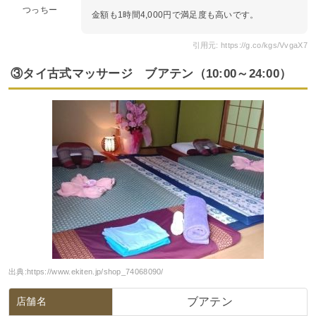
つっちー
金額も1時間4,000円で満足度も高いです。
引用元: https://g.co/kgs/VvgaX7
③タイ古式マッサージ ブアテン（10:00～24:00）
出典:
https://www.ekiten.jp/shop_74068090/
店舗名
ブアテン