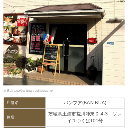
出典:
https://banbua.business.site/
店舗名
バンブア(BAN BUA)
茨城県土浦市荒川沖東２-4-3 ソレ
住所
イユつくば101号