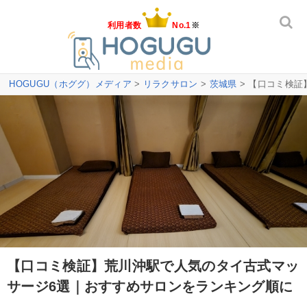
利用者数
No.1
※
HOGUGU（ホググ）メディア
>
リラクサロン
>
茨城県
> 【口コミ検
【口コミ検証】荒川沖駅で人気のタイ古式マッ
サージ6選｜おすすめサロンをランキング順に