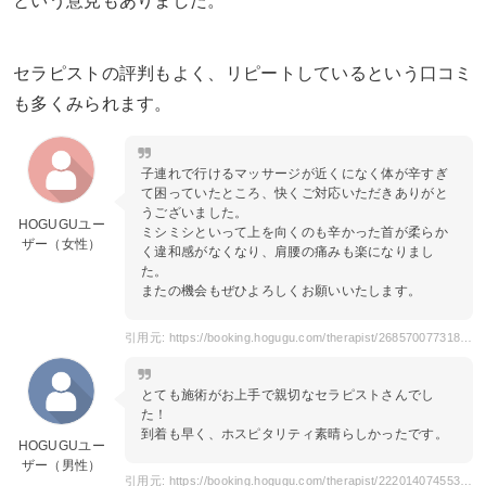
という意見もありました。
セラピストの評判もよく、リピートしているという口コミ
も多くみられます。
子連れで行けるマッサージが近くになく体が辛すぎ
て困っていたところ、快くご対応いただきありがと
うございました。
HOGUGUユー
ミシミシといって上を向くのも辛かった首が柔らか
ザー（女性）
く違和感がなくなり、肩腰の痛みも楽になりまし
た。
またの機会もぜひよろしくお願いいたします。
引用元: https://booking.hogugu.com/therapist/268570077318250?dateTime=2023-10-13T14%3A30%3A00.000Z&areaCodes=0100000&areaNames=%E6%9D%B1%E4%BA%AC%E9%83%BD
とても施術がお上手で親切なセラピストさんでし
た！
到着も早く、ホスピタリティ素晴らしかったです。
HOGUGUユー
ザー（男性）
引用元: https://booking.hogugu.com/therapist/222014074553735/review