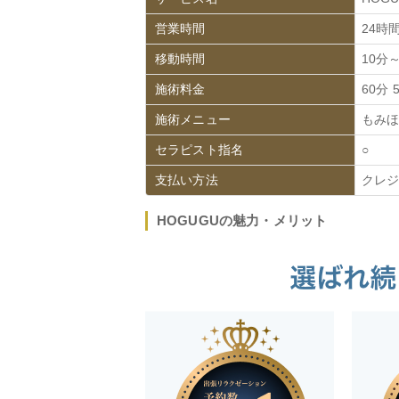
営業時間
24時
移動時間
10分
施術料金
60分 
施術メニュー
もみほ
セラピスト指名
○
支払い方法
クレ
HOGUGUの魅力・メリット