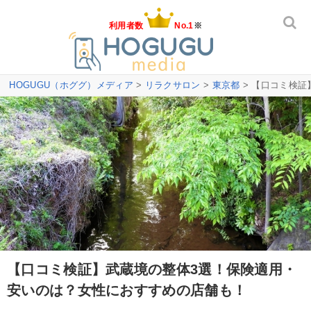
利用者数
No.1
※
HOGUGU（ホググ）メディア
>
リラクサロン
>
東京都
> 【口コミ検
【口コミ検証】武蔵境の整体3選！保険適用・
安いのは？女性におすすめの店舗も！