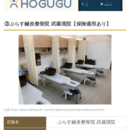
③ぷらす鍼灸整骨院 武蔵境院【保険適用あり】
出典:
https://plusseikotsuin.com/shoplist/musashisakai/#atmosphere
店舗名
ぷらす鍼灸整骨院 武蔵境院