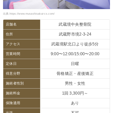
出典:
https://www.musashisakai-cs.com/
店舗名
武蔵境中央整骨院
住所
武蔵野市境2-3-24
アクセス
武蔵境駅北口より徒歩5分
営業時間
9:00〜12:00/15:00〜20:00
定休日
日曜
得意分野
骨格矯正・産後矯正
施術者性別
男性・女性
施術料金
1回 3,300円～
保険適用
あり
出張
不可