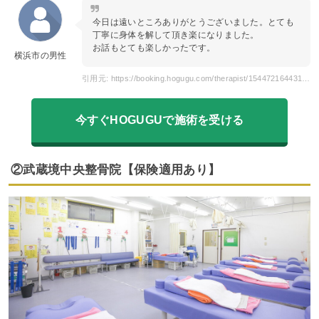
今日は遠いところありがとうございました。とても
丁寧に身体を解して頂き楽になりました。
お話もとても楽しかったです。
横浜市の男性
引用元: https://booking.hogugu.com/therapist/154472164431782/review
今すぐHOGUGUで施術を受ける
②武蔵境中央整骨院【保険適用あり】