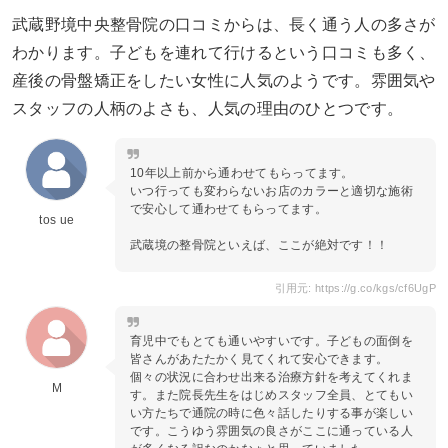
武蔵野境中央整骨院の口コミからは、長く通う人の多さが
わかります。子どもを連れて行けるという口コミも多く、
産後の骨盤矯正をしたい女性に人気のようです。雰囲気や
スタッフの人柄のよさも、人気の理由のひとつです。
10年以上前から通わせてもらってます。
いつ行っても変わらないお店のカラーと適切な施術
で安心して通わせてもらってます。
tos ue
武蔵境の整骨院といえば、ここが絶対です！！
引用元: https://g.co/kgs/cf6UgP
育児中でもとても通いやすいです。子どもの面倒を
皆さんがあたたかく見てくれて安心できます。
個々の状況に合わせ出来る治療方針を考えてくれま
M
す。また院長先生をはじめスタッフ全員、とてもい
い方たちで通院の時に色々話したりする事が楽しい
です。こうゆう雰囲気の良さがここに通っている人