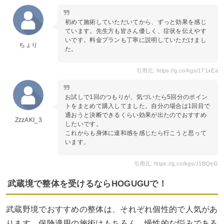
初めて施術していただいてから、ずっと効果を感じ
ています。先生方も皆さん優しく、症状を伝えやす
いです。料金プランも丁寧に説明していただけまし
ちょり
た。
引用元: https://g.co/kgs/1T1xEa
お試しで1回のつもりが、気づいたら5回分のポイン
トをまとめて購入してました。自分の場合は1回目で
通おうと決断できるくらい効果が出たのでおすすめ
ZzzAKI_3
したいです。
これからも身体に違和感を感じたら行こうと思って
います。
引用元: https://g.co/kgs/J1BQeG
武蔵境で整体を受けるならHOGUGUで！
武蔵野境でおすすめの整体は、それぞれ個性的で人気があ
ります。保険適用の施術はもちろん、慢性的な悩みである