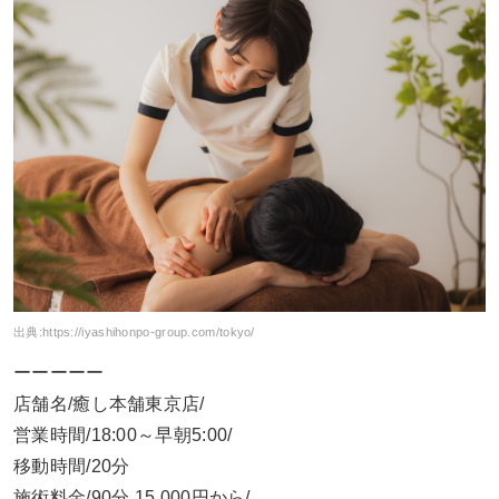
出典:
https://iyashihonpo-group.com/tokyo/
ーーーーー
店舗名/癒し本舗東京店/
営業時間/18:00～早朝5:00/
移動時間/20分
施術料金/90分 15,000円から/