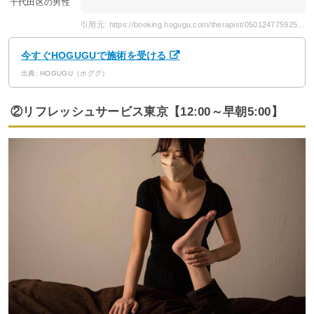
千代田区の男性
引用元: https://booking.hogugu.com/therapist/050124775925596/review
今すぐHOGUGUで施術を受ける
出典: HOGUGU（ホググ）
②リフレッシュサービス東京【12:00～早朝5:00】