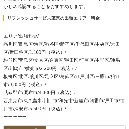
かじめ確認することをおすすめします。
リフレッシュサービス東京の出張エリア・料金
ーーーーー
エリア/出張料金/
品川区/目黒区/港区/渋谷区/新宿区/千代田区/中央区/大田
区/世田谷区/1,100円（税込）/
杉並区/豊島区/文京区/台東区/墨田区/江東区/中野区/練馬
区/川崎市/横浜市/2,200円（税込）/
板橋区/北区/荒川区/足立区/葛飾区/江戸川区/三鷹市/狛江
市/3,300円（税込）/
武蔵野市/調布市/4,400円（税込）/
西東京市/東久留米/川口市/和光市/新座市/朝霧市/戸田市/市
川市/浦安市/5,500円（税込）/
ーーーーー