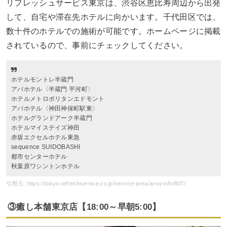
リフレッシュサービス東京は、渋谷区恵比寿周辺から出発
して、自宅や滞在先ホテルに向かいます。千代田区では、
数十件のホテルでの施術が可能です。ホームページに掲載
されているので、事前にチェックしてください。
ホテルモントレ半蔵門
アパホテル〈半蔵門 平河町〉
ホテルメトロポリタンエドモント
アパホテル〈神田神保町駅東〉
ホテルグランドアーク半蔵門
ホテルマイステイズ神田
赤坂エクセルホテル東急
sequence SUIDOBASHI
都市センターホテル
秋葉原ワシントンホテル
引用元: https://tokyo.refreshservice.co.jp/service-area/area-info/807/
③癒し本舗東京店【18:00～早朝5:00】