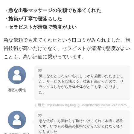
・急な出張マッサージの依頼でも来てくれた
・施術が丁寧で寝落ちした
・セラピストが清潔で態度がよい
急な依頼でも来てくれたという口コミがみられました。施
術技術が高いだけでなく、セラピストが清潔で態度がよい
ことも、高い評価に繋がっています。
気になるところを中心にしっかり施術いただきまし
た。サービスも心地よく、技術も高かったので、リ
ラックスしながら身体全体がとても楽になりまし
港区の男性
た。
引用元: https://booking.hogugu.com/therapist/050124775925596/review
急な依頼にも関わらず駆けつけてくれて本当に感謝
です。いつもの最高の施術でからだがとになく軽く
なりました