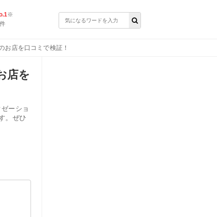
.1
※
件
めのお店を口コミで検証！
お店を
クゼーショ
す。ぜひ