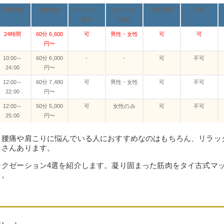
営業時間
施術料金
セラピスト
セラピスト
男性利用
出張
指名
性別
24時間
60分 6,600
可
男性・女性
可
可
円〜
10:00～
60分 6,000
-
-
可
不可
24:00
円〜
12:00～
60分 7,480
可
男性・女性
可
不可
22:00
円〜
12:00～
50分 5,000
可
女性のみ
可
不可
25:00
円〜
、腰痛や肩こりに悩んでいる人におすすめなのはもちろん、リラッ
くさんあります。
ラクゼーション4選を紹介します。凝り固まった筋肉をタイ古式マ
う。