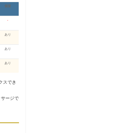
個室
-
あり
あり
あり
クスでき
ッサージで