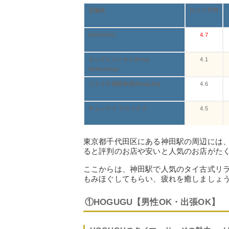
店舗名
口コミ平均
HOGUGU
4.7
キングスコータイ(King
4.1
Sukhothai)
リラリラ神田本店(RelaLila)
4.6
チェンマイ リラックス
4.5
東京都千代田区にある神田駅の周辺には
ると評判のお店や安いと人気のお店がた
ここからは、神田駅で人気のタイ古式リ
もみほぐしてもらい、疲れを癒しましょ
①HOGUGU【男性OK・出張OK】