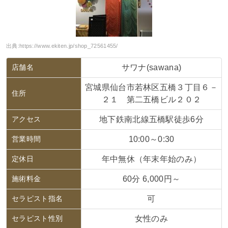
出典:
https://www.ekiten.jp/shop_72561455/
店舗名
サワナ(sawana)
宮城県仙台市若林区五橋３丁目６－
住所
２１ 第二五橋ビル２０２
アクセス
地下鉄南北線五橋駅徒歩6分
営業時間
10:00～0:30
定休日
年中無休（年末年始のみ）
施術料金
60分 6,000円～
セラピスト指名
可
セラピスト性別
女性のみ