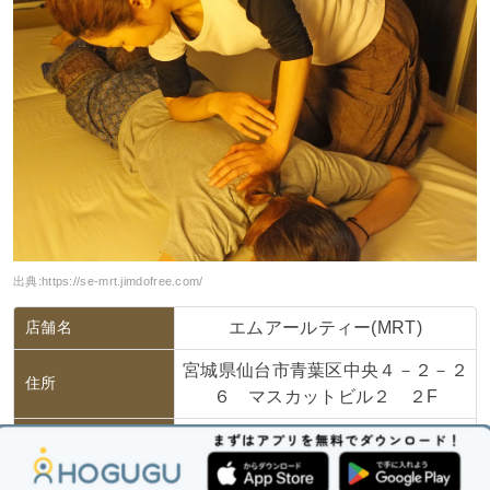
出典:
https://se-mrt.jimdofree.com/
店舗名
エムアールティー(MRT)
宮城県仙台市青葉区中央４－２－２
住所
６ マスカットビル２ ２F
JR仙台駅から徒歩で5分、仙台市営
アクセス
地下鉄仙台駅からは徒歩2分