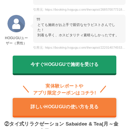
引用元: https://booking.hogugu.com/therapist/268570077318250?dateTime=2023-10-13T14%3A30%3A00.000Z&areaCodes=0100000&areaNames=%E6%9D%B1%E4%BA%AC%E9%83%BD
とても施術がお上手で親切なセラピストさんでし
た！
到着も早く、ホスピタリティ素晴らしかったです。
HOGUGUユー
ザー（男性）
引用元: https://booking.hogugu.com/therapist/222014074553735/review
今すぐHOGUGUで施術を受ける
実体験レポートや
アプリ限定クーポンはコチラ!
詳しいHOGUGUの使い方を見る
②タイ式リラクゼーション Sabaidee & Tea(月～金