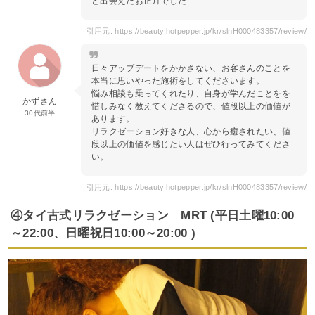
と出会えたお正月でした
引用元: https://beauty.hotpepper.jp/kr/slnH000483357/review/
日々アップデートをかかさない、お客さんのことを
本当に思いやった施術をしてくださいます。
悩み相談も乗ってくれたり、自身が学んだことをを
かずさん
惜しみなく教えてくださるので、値段以上の価値が
30代前半
あります。
リラクゼーション好きな人、心から癒されたい、値
段以上の価値を感じたい人はぜひ行ってみてくださ
い。
引用元: https://beauty.hotpepper.jp/kr/slnH000483357/review/
④タイ古式リラクゼーション MRT (平日土曜10:00
～22:00、日曜祝日10:00～20:00 )