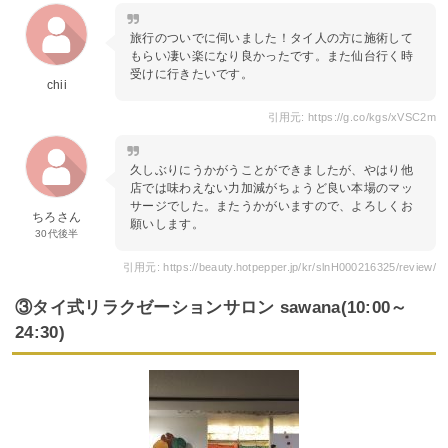
旅行のついでに伺いました！タイ人の方に施術して
もらい凄い楽になり良かったです。また仙台行く時
受けに行きたいです。
chii
引用元: https://g.co/kgs/xVSC2m
久しぶりにうかがうことができましたが、やはり他
店では味わえない力加減がちょうど良い本場のマッ
サージでした。またうかがいますので、よろしくお
ちろさん
願いします。
30代後半
引用元: https://beauty.hotpepper.jp/kr/slnH000216325/review/
③タイ式リラクゼーションサロン sawana(10:00～
24:30)