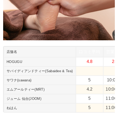
口コミ平均
営業
店舗名
4.8
2
HOGUGU
サバイディアンドティー(Sabaidee & Tea)
5
10:0
サワナ(sawana)
4.2
10:00
エムアールティー(MRT)
5
11:00
ジューム 仙台(JOOM)
5
11:00
ねはん