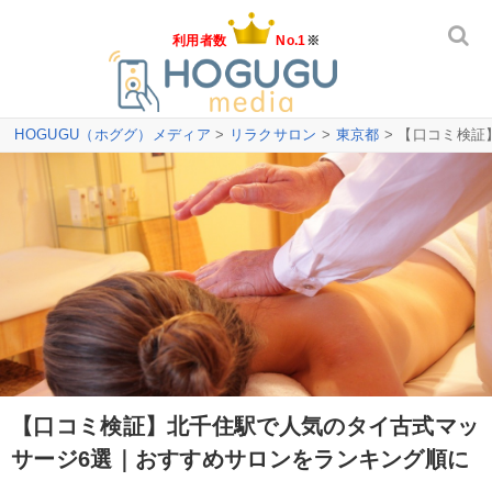
利用者数
No.1
※
HOGUGU（ホググ）メディア
>
リラクサロン
>
東京都
> 【口コミ検
【口コミ検証】北千住駅で人気のタイ古式マッ
サージ6選｜おすすめサロンをランキング順に