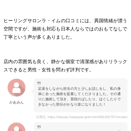
ヒーリングサロンラ・イムの口コミには、異国情緒が漂う
空間ですが、施術も対応も日本人ならではのおもてなしで
丁寧という声が多くありました。
店内の雰囲気も良く、静かな個室で清潔感がありリラック
スできると男性・女性を問わず評判です。
足湯をしながら担当の方と少しお話しをし、私の身
体に合った施術を提案してくださりました。その通
りに施術して頂き、普段のばしたり、ほぐしたりで
かあみん
きなかった部分がかなり楽になりました！
引用元: https://beauty.hotpepper.jp/kr/slnH000165757/review/