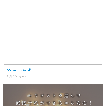
Y's organic
出典: Y's organic