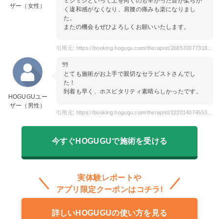
ミシミシといって上を向くのも辛かった首が柔らか
ザー（女性）
く違和感がなくなり、肩腰の痛みも楽になりまし
た。
またの機会もぜひよろしくお願いいたします。
引用元: https://booking.hogugu.com/therapist/268570077318250?dateTime=2023-10-13T14%3A30%3A00.000Z&areaCodes=0100000&areaNames=%E6%9D%B1%E4%BA%AC%E9%83%BD
とても施術がお上手で親切なセラピストさんでし
た！
到着も早く、ホスピタリティ素晴らしかったです。
HOGUGUユー
ザー（男性）
引用元: https://booking.hogugu.com/therapist/222014074553735/review
今すぐHOGUGUで施術を受ける
実体験レポートや
アプリ限定クーポンはコチラ!
詳しいHOGUGUの使い方を見る