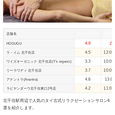
口コミ平均
営業
店舗名
4.9
2
HOGUGU
4.5
12:0
ラ・イム 北千住店
3.3
10:0
ワイズオーガニック 北千住店(Y's organic)
3.7
10:0
リーラワディ 北千住店
4.6
13:0
アナントラ(Anantra)
4.2
11:0
ラビヤンダーウ北千住東口2号店
北千住駅周辺で人気のタイ古式リラクゼーションサロン6
選を紹介します。