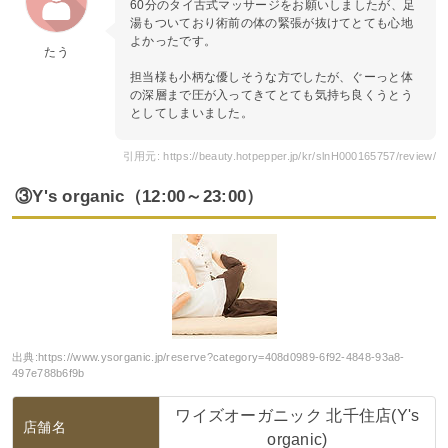
60分のタイ古式マッサージをお願いしましたが、足
湯もついており術前の体の緊張が抜けてとても心地
よかったです。
たう
担当様も小柄な優しそうな方でしたが、ぐーっと体
の深層まで圧が入ってきてとても気持ち良くうとう
としてしまいました。
引用元: https://beauty.hotpepper.jp/kr/slnH000165757/review/
③Y's organic（12:00～23:00）
出典:
https://www.ysorganic.jp/reserve?category=408d0989-6f92-4848-93a8-
497e788b6f9b
ワイズオーガニック 北千住店(Y's
店舗名
organic)