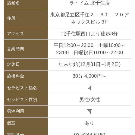
店舗名
ラ・イム 北千住店
東京都足立区千住２－６１－２０ア
住所
ネックスビル３F
アクセス
北千住駅西口より徒歩3分
平日12:00～23:00 土曜10:00～
営業時間
23:00 日曜祝日10:00～22:00
定休日
年末年始(12月31日~1月2日)
施術料金
30分 4,000円～
セラピスト指名
可
セラピスト性別
男性/女性
男性利用
可
個室
あり
電話番号
03-5244-6760