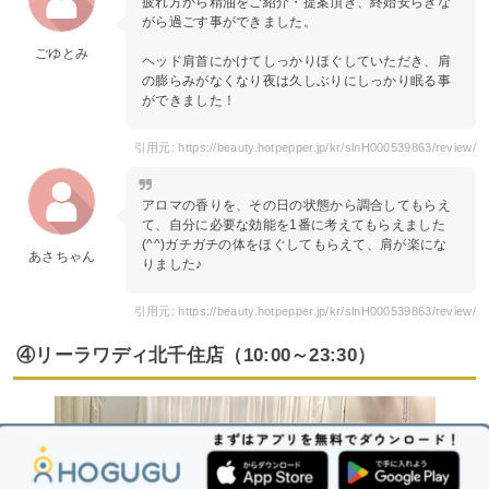
疲れ方から精油をご紹介・提案頂き、終始安らぎな
がら過ごす事ができました。
ごゆとみ
ヘッド肩首にかけてしっかりほぐしていただき、肩
の膨らみがなくなり夜は久しぶりにしっかり眠る事
ができました！
引用元: https://beauty.hotpepper.jp/kr/slnH000539863/review/
アロマの香りを、その日の状態から調合してもらえ
て、自分に必要な効能を1番に考えてもらえました
(^^)ガチガチの体をほぐしてもらえて、肩が楽にな
あさちゃん
りました♪
引用元: https://beauty.hotpepper.jp/kr/slnH000539863/review/
④リーラワディ北千住店（10:00～23:30）