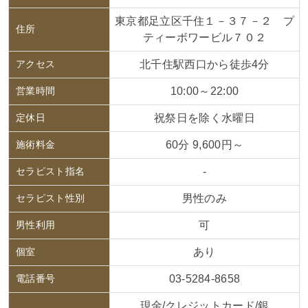
東京都足立区千住１－３７－２ プ
住所
ティーボワービル７０２
アクセス
北千住駅西口から徒歩4分
営業時間
10:00～22:00
定休日
祝祭日を除く水曜日
施術料金
60分 9,600円～
セラピスト指名
-
セラピスト性別
男性のみ
男性利用
可
個室
あり
電話番号
03-5284-8658
現金/クレジットカード/銀