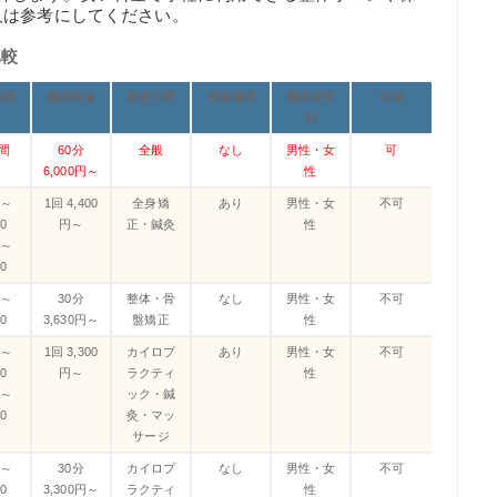
人は参考にしてください。
比較
時間
施術料金
得意分野
保険適用
施術者性
出張
別
時間
60分
全般
なし
男性・女
可
6,000円～
性
0～
1回 4,400
全身矯
あり
男性・女
不可
00
円～
正・鍼灸
性
0～
00
0～
30分
整体・骨
なし
男性・女
不可
00
3,630円～
盤矯正
性
0～
1回 3,300
カイロプ
あり
男性・女
不可
00
円～
ラクティ
性
0～
ック・鍼
00
灸・マッ
サージ
0～
30分
カイロプ
なし
男性・女
不可
00
3,300円～
ラクティ
性