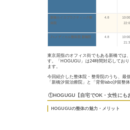
新橋カイロプラクティック整
4.8
10:0
体院
22:
J'sメディカル整体院 新橋院
4.8
10:0
21:
東京屈指のオフィス街でもある新橋では、
す。「HOGUGU」は24時間対応して
ます。
今回紹介した整体院・整骨院のうち、最低料
「新橋汐留治療院」と「背骨labo汐留整
①HOGUGU【自宅でOK・女性にも
HOGUGUの整体の魅力・メリット