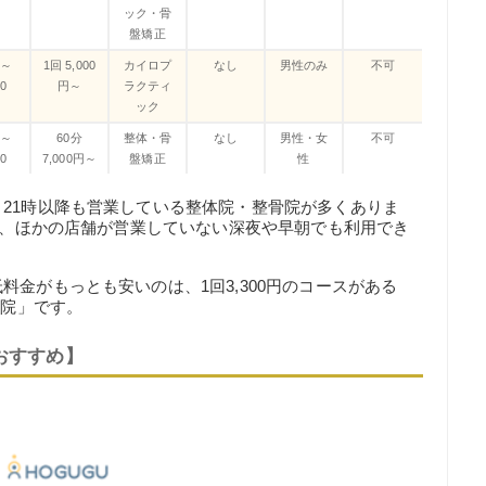
ック・骨
盤矯正
0～
1回 5,000
カイロプ
なし
男性のみ
不可
00
円～
ラクティ
ック
0～
60分
整体・骨
なし
男性・女
不可
30
7,000円～
盤矯正
性
21時以降も営業している整体院・整骨院が多くありま
おり、ほかの店舗が営業していない深夜や早朝でも利用でき
金がもっとも安いのは、1回3,300円のコースがある
体院」です。
おすすめ】