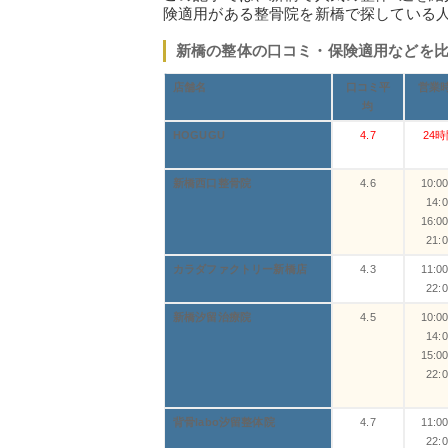
険適用がある整骨院を新橋で探している
新橋の整体の口コミ・保険適用などを
店舗名
口コミ平
営業
均
HOGUGU
4.7
24
新橋西口整骨院
4.6
10:0
14:
16:0
21:
カラダファクトリー新橋店
4.3
11:0
22:
新橋汐留治療院
4.5
10:0
14:
15:0
22:
背骨labo汐留整体院
4.7
11:0
22: