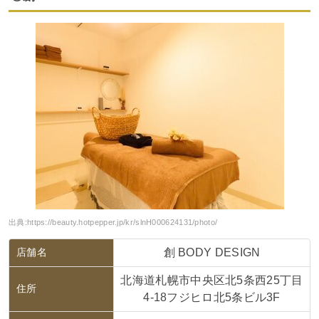
出典:
https://beauty.hotpepper.jp/kr/slnH000624131/photo/
店舗名
創 BODY DESIGN
北海道札幌市中央区北5条西25丁目
住所
4-18フジヒロ北5条ビル3F