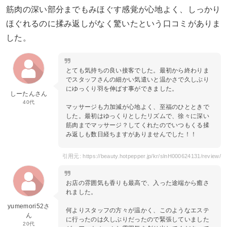
筋肉の深い部分までもみほぐす感覚が心地よく、しっかり
ほぐれるのに揉み返しがなく驚いたという口コミがありま
した。
とても気持ちの良い接客でした。最初から終わりま
でスタッフさんの細かい気遣いと温かさで久しぶり
にゆっくり羽を伸ばす事ができました。
しーたんさん
40代
マッサージも力加減が心地よく、至福のひとときで
した。最初はゆっくりとしたリズムで、徐々に深い
筋肉までマッサージ？してくれたのでいつもくる揉
み返しも数日経ちますがありませんでした！！
引用元: https://beauty.hotpepper.jp/kr/slnH000624131/review/
お店の雰囲気も香りも最高で、入った途端から癒さ
れました。
yumemori52さ
何よりスタッフの方々が温かく、このようなエステ
ん
に行ったのは久しぶりだったので緊張していました
20代