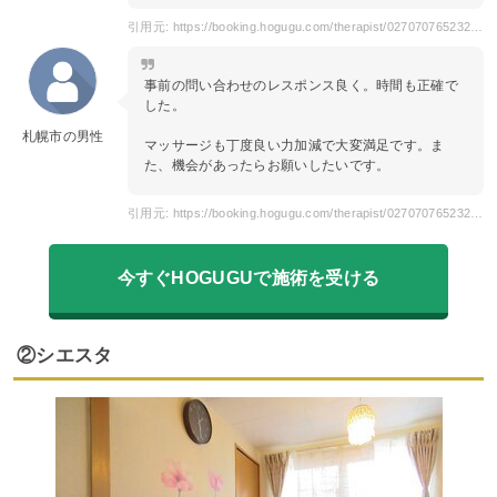
引用元: https://booking.hogugu.com/therapist/027070765232610/review
事前の問い合わせのレスポンス良く。時間も正確で
した。
札幌市の男性
マッサージも丁度良い力加減で大変満足です。ま
た、機会があったらお願いしたいです。
引用元: https://booking.hogugu.com/therapist/027070765232610/review
今すぐHOGUGUで施術を受ける
②シエスタ