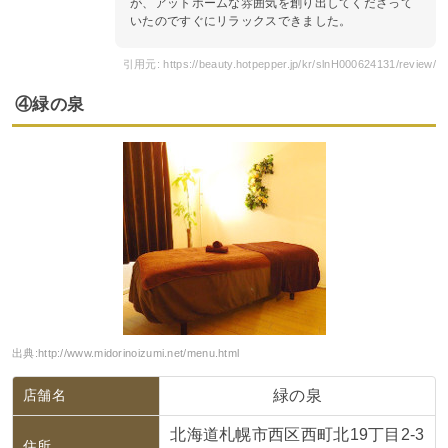
が、アットホームな雰囲気を創り出してくださって
いたのですぐにリラックスできました。
引用元: https://beauty.hotpepper.jp/kr/slnH000624131/review/
④緑の泉
出典:
http://www.midorinoizumi.net/menu.html
店舗名
緑の泉
北海道札幌市西区西町北19丁目2-3
住所