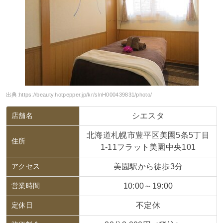
出典:
https://beauty.hotpepper.jp/kr/slnH000439831/photo/
店舗名
シエスタ
北海道札幌市豊平区美園5条5丁目
住所
1‐11フラット美園中央101
アクセス
美園駅から徒歩3分
営業時間
10:00～19:00
定休日
不定休