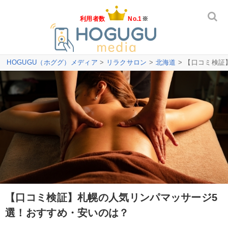
利用者数
No.1
※
HOGUGU（ホググ）メディア
>
リラクサロン
>
北海道
> 【口コミ検
【口コミ検証】札幌の人気リンパマッサージ5
選！おすすめ・安いのは？