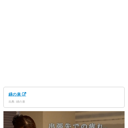
緑の泉
出典: 緑の泉