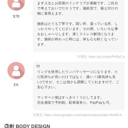
まず入るとお部屋のインテリアが素敵です。ご自分
で考えておいでだそうです。施術室で、備え付けの
物に着替えます。
女性
施術はとても丁寧です。固い所、凝っている所、し
っかりやってくださいます。その間、いろいろな事
をおしゃべりします。凄くストレス解消になりま
す。施術が終わった時には、体も心も軽くなってい
ます。
引用元: https://g.co/kgs/PsRyCq
リングを使用したリンパマッサージになります。た
だ気持ちが良いだけではなく、痛い！(痛気持ち良
い)ですが、そこは強さも調整してくれますので、ご
EK
安心下さい。
マッサージ後はすっきり！リピしてます。
完全個室で予約制。駐車場有り。PayPayも可。
引用元: https://www.google.com/maps/reviews/data=!4m8!14m7!1m6!2m5!1sChZDSUhNMG9nS0VJQ0FnSUNabmRLQk53EAE!2m1!1s0x0:0x6417764dba1de118!3m1!1s2@1:CIHM0ogKEICAgICZndKBNw%7CCgsIhaaUqAYQgJbcTg%7C?hl=ja
③創 BODY DESIGN