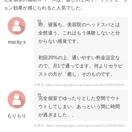
ョン効果が感じられると人気でした。
即、寝落ち。美容院のヘッドスパとは
全然違う。これはもう体験しないと分
からない感覚です。
macky s
初回20%の上、通いやすい料金設定な
ので、月1で通ってます。何よりセラピ
ストの方が「癒し」そのものです。
引用元: https://www.google.co.jp/maps/contrib/110683928594181847423/place/ChIJEaZOePPBQzUR_LW_5Fcu7tI/@33.862231,130.8836444,17z/data=!3m2!4b1!5s0x3543c0b591178a79:0xdbf2ee7eed96832b!4m7!1m6!3m5!1s0x3543c1f3784ea611:0xd2ee2e57e4bfb5fc!2z44OJ44Op44Kk44OY44OD44OJ44K544OR5bCC6ZaA5bqXIOmaoOOCjOWuti1DT0NPUk8t!8m2!3d33.862231!4d130.8836444?hl=ja
完全個室でゆったりとした空間でウト
ウトしてしまい、あっという間に時間
が過ぎました、、
もりもり
引用元: https://www.google.com/maps/contrib/110452934292709935377/place/ChIJEaZOePPBQzUR_LW_5Fcu7tI/@33.862231,130.7435687,11z/data=!4m6!1m5!8m4!1e1!2s110452934292709935377!3m1!1e1?hl=ja