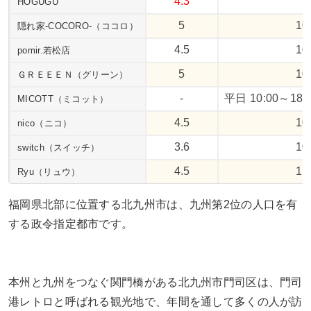
4.3
HOGUGU
5
10
隠れ家-COCORO-（ココロ）
4.5
10
pomir.若松店
5
10
ＧＲＥＥＥＮ（グリーン）
-
平日 10:00～18:
MICOTT（ミコット）
4.5
10
nico（ニコ）
3.6
10
switch（スイッチ）
4.5
11
Ryu（リュウ）
福岡県北部に位置する北九州市は、九州第2位の人口を有
する政令指定都市です。
本州と九州をつなぐ関門橋がある北九州市門司区は、門司
港レトロと呼ばれる観光地で、年間を通して多くの人が訪