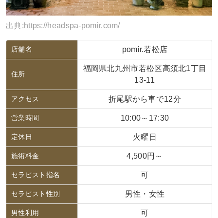
出典:
https://headspa-pomir.com/
店舗名
pomir.若松店
福岡県北九州市若松区高須北1丁目
住所
13-11
アクセス
折尾駅から車で12分
営業時間
10:00～17:30
定休日
火曜日
施術料金
4,500円～
セラピスト指名
可
セラピスト性別
男性・女性
男性利用
可