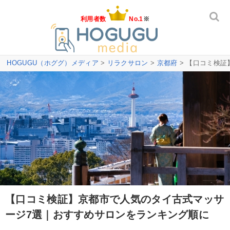
利用者数
No.1
※
HOGUGU（ホググ）メディア
>
リラクサロン
>
京都府
> 【口コミ検
【口コミ検証】京都市で人気のタイ古式マッサ
ージ7選｜おすすめサロンをランキング順に