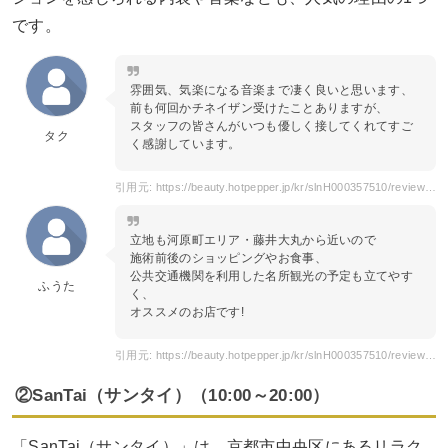
です。
雰囲気、気楽になる音楽まで凄く良いと思います、
前も何回かチネイザン受けたことありますが、
スタッフの皆さんがいつも優しく接してくれてすご
タク
く感謝しています。
引用元: https://beauty.hotpepper.jp/kr/slnH000357510/review/PN2.html
立地も河原町エリア・藤井大丸から近いので
施術前後のショッピングやお食事、
公共交通機関を利用した名所観光の予定も立てやす
ふうた
く、
オススメのお店です!
引用元: https://beauty.hotpepper.jp/kr/slnH000357510/review/PN4.html
②SanTai（サンタイ）（10:00～20:00）
「SanTai（サンタイ）」は、京都市中央区にあるリラク