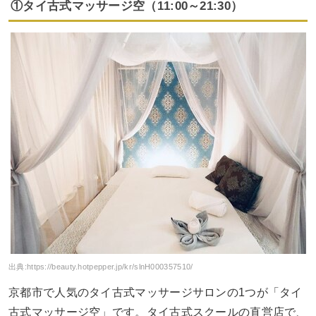
①タイ古式マッサージ空（11:00～21:30）
出典:
https://beauty.hotpepper.jp/kr/slnH000357510/
京都市で人気のタイ古式マッサージサロンの1つが「タイ
古式マッサージ空」です。タイ古式スクールの直営店で、