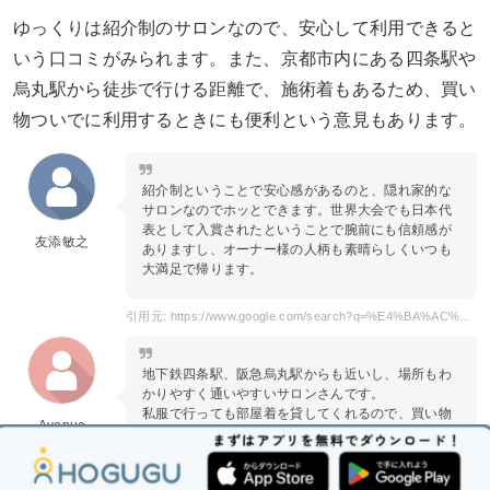
ゆっくりは紹介制のサロンなので、安心して利用できると
いう口コミがみられます。また、京都市内にある四条駅や
烏丸駅から徒歩で行ける距離で、施術着もあるため、買い
物ついでに利用するときにも便利という意見もあります。
紹介制ということで安心感があるのと、隠れ家的な
サロンなのでホッとできます。世界大会でも日本代
表として入賞されたということで腕前にも信頼感が
友添敏之
ありますし、オーナー様の人柄も素晴らしくいつも
大満足で帰ります。
引用元: https://www.google.com/search?q=%E4%BA%AC%E9%83%BD%E5%B8%82+%E3%82%BF%E3%82%A4+%E3%82%86%E3%81%A3%E3%81%8F%E3%82%8A&ei=8PD3Y9aGEYmb-Aa6oI64Bw&ved=0ahUKEwjWvrnB4Kz9AhWJDd4KHTqQA3cQ4dUDCA8&uact=5&oq=%E4%BA%AC%E9%83%BD%E5%B8%82+%E3%82%BF%E3%82%A4+%E3%82%86%E3%81%A3%E3%81%8F%E3%82%8A&gs_lcp=Cgxnd3Mtd2l6LXNlcnAQAzIFCCEQoAE6CggAEEcQ1gQQsANKBAhBGABQ4AFY4AFggwhoAXAAeACAAY0BiAGNAZIBAzAuMZgBAKABAqABAcgBCsABAQ&sclient=gws-wiz-serp#lrd=0x60010890cdd6bd85:0x9189ff2b74fd9b7e,1,,,,
地下鉄四条駅、阪急烏丸駅からも近いし、場所もわ
かりやすく通いやすいサロンさんです。
私服で行っても部屋着を貸してくれるので、買い物
Avenue
ついででも行きやすいと思います。
街中ですが、サロン内は非常に静かで落ち着く空間
です。