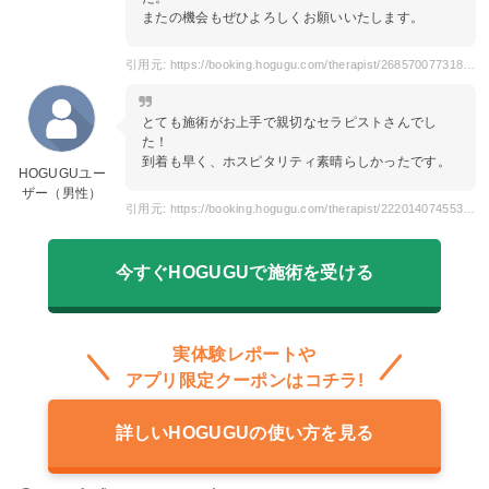
またの機会もぜひよろしくお願いいたします。
引用元: https://booking.hogugu.com/therapist/268570077318250?dateTime=2023-10-13T14%3A30%3A00.000Z&areaCodes=0100000&areaNames=%E6%9D%B1%E4%BA%AC%E9%83%BD
とても施術がお上手で親切なセラピストさんでし
た！
到着も早く、ホスピタリティ素晴らしかったです。
HOGUGUユー
ザー（男性）
引用元: https://booking.hogugu.com/therapist/222014074553735/review
今すぐHOGUGUで施術を受ける
実体験レポートや
アプリ限定クーポンはコチラ!
詳しいHOGUGUの使い方を見る