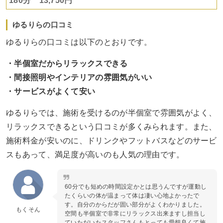
180分 13,750円
ゆるりらの口コミ
ゆるりらの口コミは以下のとおりです。
・半個室だからリラックスできる
・間接照明やインテリアの雰囲気がいい
・サービスがよくて安い
ゆるりらでは、施術を受けるのが半個室で雰囲気がよく、
リラックスできるという口コミが多くみられます。また、
施術料金が安いのに、ドリンクやフットバスなどのサービ
スもあって、満足度が高いのも人気の理由です。
60分でも短めの時間設定かとは思うんですが運動し
たくらいの体が温まって体は凄い心地よかったで
す。自分のからだが固い部分がよくわかりました。
もくそん
空間も半個室で非常にリラックス出来ますし担当し
ていただいたスタッフさんもとっても愛想良くて施