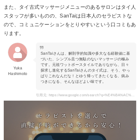
また、タイ古式マッサージメニューのあるサロンはタイ人
スタッフが多いものの、SanTaiは日本人のセラピストな
ので、コミュニケーションをとりやすいという口コミもあ
ります。
SanTaiさんは、解剖学的知識や多大なる経験値に基
づいた、シンプル且つ無駄のないマッサージの極み
です。元祖ワットポースタイルでありながら、日々
Yuka
探求し進化するSanTaiさんのタイ式は、そう、やっ
Hashimoto
ぱりこれなんだな！とゆう帰ってきたくなる、病み
つきになる、そんなほどよい味です。
引用元: https://www.google.com/search?q=%E4%BA%AC%E9%83%BD%E5%B8%82+%E3%82%BF%E3%82%A4+%E3%82%B5%E3%83%B3%E3%82%BF%E3%82%A4&ei=t-33Y8uNJZPAoAT5jqiABQ&ved=0ahUKEwiLxZu43az9AhUTIIgKHXkHClAQ4dUDCA8&uact=5&oq=%E4%BA%AC%E9%83%BD%E5%B8%82+%E3%82%BF%E3%82%A4+%E3%82%B5%E3%83%B3%E3%82%BF%E3%82%A4&gs_lcp=Cgxnd3Mtd2l6LXNlcnAQAzIHCAAQHhCiBDIFCAAQogQyBQgAEKIEMgoIABDxBBAeEKIEOgoIABBHENYEELADSgQIQRgAUKABWKABYL4GaAFwAHgAgAF2iAF2kgEDMC4xmAEAoAECoAEByAEKwAEB&sclient=gws-wiz-serp#lrd=0x600108907fc1dd15:0xdf44e13227e8727e,1,,,,