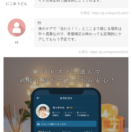
イスも肯定的で論理的にしてくれます。
にこみうどん
引用元: https://g.co/kgs/vEyd1D
体のケアで「当たり！！」とここまで感じる場所は
中々貴重なので、骨盤矯正が終わっても定期的にケ
アしてもらう予定です。
rii
引用元: https://g.co/kgs/n1wUUG