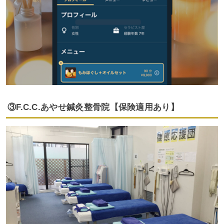
③F.C.C.あやせ鍼灸整骨院【保険適用あり】