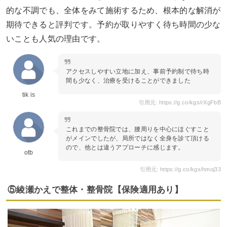
的な不調でも、全体をみて施術するため、根本的な解消が
期待できると評判です。予約が取りやすく待ち時間の少な
いことも人気の理由です。
アクセスしやすい立地に加え、事前予約制で待ち時
間も少なく、治療を受けることができました
tik is
引用元: https://g.co/kgs/rXgFbB
これまでの整骨院では、腰周りを中心にほぐすこと
がメインでしたが、局所ではなく全身を診て頂ける
ので、他とは違うアプローチに感じます。
otb
引用元: https://g.co/kgs/hmoj33
⑤綾瀬かえで整体・整骨院【保険適用あり】