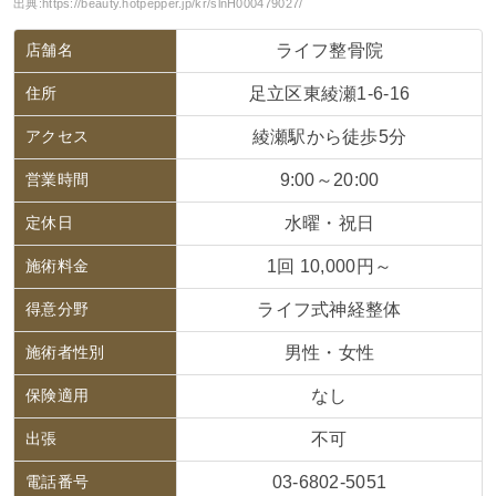
出典:
https://beauty.hotpepper.jp/kr/slnH000479027/
店舗名
ライフ整骨院
住所
足立区東綾瀬1-6-16
アクセス
綾瀬駅から徒歩5分
営業時間
9:00～20:00
定休日
水曜・祝日
施術料金
1回 10,000円～
得意分野
ライフ式神経整体
施術者性別
男性・女性
保険適用
なし
出張
不可
電話番号
03-6802-5051