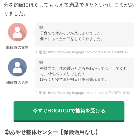
分を的確にほぐしてもらえて満足できたという口コミがあ
りました。
子育てで体のケアが久しぶりでした。
個々にあったケアをしてくれました。
船橋市の女性
引用元: https://booking.hogugu.com/therapist/103604081175031/review
初対面で、体の悪いところをわかってほぐしてくれ
て、相性バッチリでした！
ゆっくり寝てまた明日仕事頑張れます。
朝霞市の男性
引用元: https://booking.hogugu.com/therapist/071497410261771/review
今すぐHOGUGUで施術を受ける
②あやせ整体センター【保険適用なし】