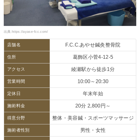
出典:
https://ayase-fcc.com/
店舗名
F.C.C.あやせ鍼灸整骨院
住所
葛飾区小菅4-12-5
アクセス
綾瀬駅から徒歩1分
営業時間
10:00～20:30
定休日
年末年始
施術料金
20分 2,800円～
得意分野
整体・美容鍼・スポーツマッサージ
施術者性別
男性・女性