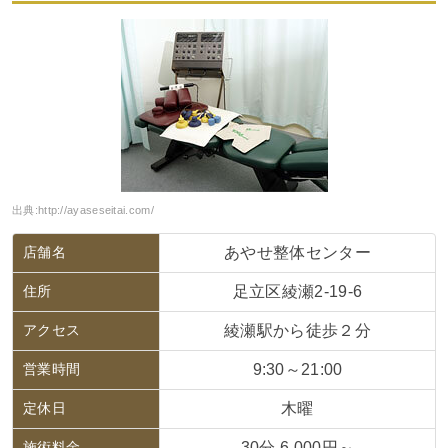
出典:
http://ayaseseitai.com/
店舗名
あやせ整体センター
住所
足立区綾瀬2-19-6
アクセス
綾瀬駅から徒歩２分
営業時間
9:30～21:00
定休日
木曜
施術料金
30分 6,000円～