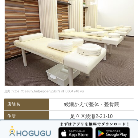
出典:
https://beauty.hotpepper.jp/kr/slnH000474876/
店舗名
綾瀬かえで整体・整骨院
住所
足立区綾瀬2-21-10
アクセス
綾瀬駅から徒歩4分