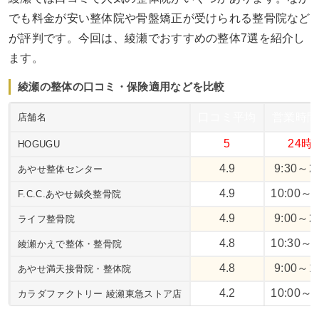
でも料金が安い整体院や骨盤矯正が受けられる整骨院など
が評判です。今回は、綾瀬でおすすめの整体7選を紹介し
ます。
綾瀬の整体の口コミ・保険適用などを比較
口コミ平均
営業時間
店舗名
5
24時
HOGUGU
4.9
9:30～21
あやせ整体センター
4.9
10:00～2
F.C.C.あやせ鍼灸整骨院
4.9
9:00～20
ライフ整骨院
4.8
10:30～2
綾瀬かえで整体・整骨院
4.8
9:00～19
あやせ満天接骨院・整体院
4.2
10:00～2
カラダファクトリー 綾瀬東急ストア店