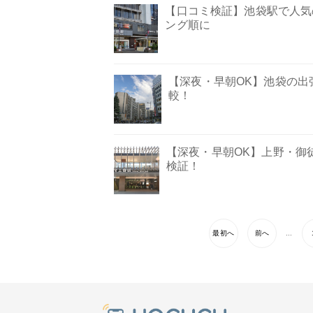
【口コミ検証】池袋駅で人気
ング順に
【深夜・早朝OK】池袋の出
較！
【深夜・早朝OK】上野・御
検証！
最初へ
前へ
...