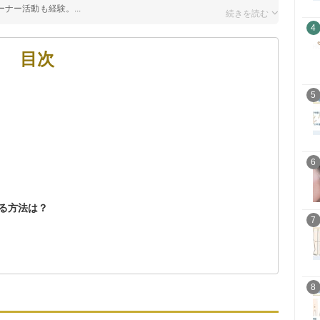
ナー活動も経験。...
4
目次
5
6
る方法は？
7
8