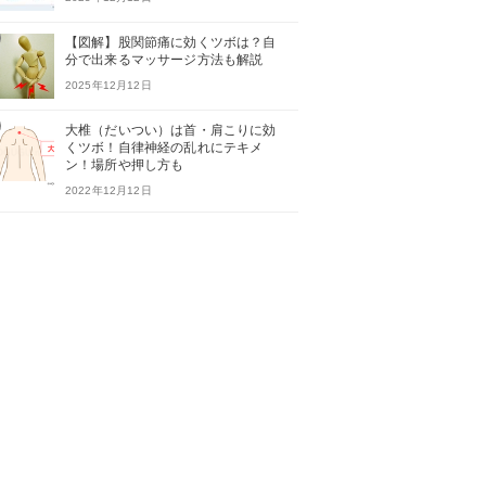
【図解】股関節痛に効くツボは？自
分で出来るマッサージ方法も解説
2025年12月12日
大椎（だいつい）は首・肩こりに効
くツボ！自律神経の乱れにテキメ
ン！場所や押し方も
2022年12月12日