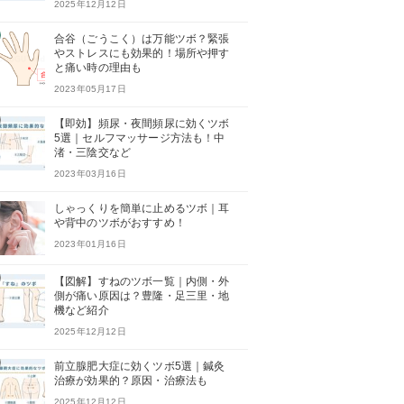
2025年12月12日
合谷（ごうこく）は万能ツボ？緊張
やストレスにも効果的！場所や押す
と痛い時の理由も
2023年05月17日
【即効】頻尿・夜間頻尿に効くツボ
5選｜セルフマッサージ方法も！中
渚・三陰交など
2023年03月16日
しゃっくりを簡単に止めるツボ｜耳
や背中のツボがおすすめ！
2023年01月16日
【図解】すねのツボ一覧｜内側・外
側が痛い原因は？豊隆・足三里・地
機など紹介
2025年12月12日
前立腺肥大症に効くツボ5選｜鍼灸
治療が効果的？原因・治療法も
2025年12月12日