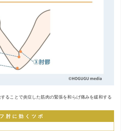
激することで炎症した筋肉の緊張を和らげ痛みを緩和する
フ肘に効くツボ