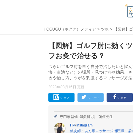
HOGUGU（ホググ）メディア
>
ツボ
> 【図解】
【図解】ゴルフ肘に効くツ
フお灸で治せる？
つらいゴルフ肘を早く自分で治したいと悩ん
海・曲池など）の場所・見つけ方や効果、さ
因や治し方、ツボを刺激するマッサージ方法
2023年03月16日 更新
シェア
ツイート
シェア
専門家監修 |
鍼灸師 堤 萌依先生
HP
/
Instagram
鍼灸師
・
あん摩マッサージ指圧師
・
柔