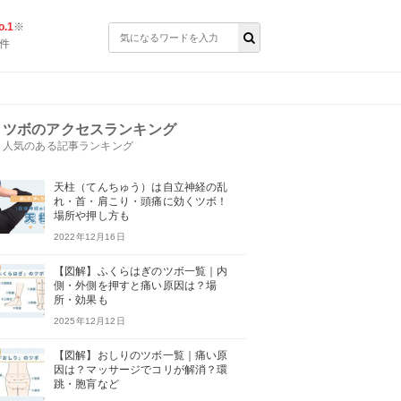
.1
※
件
ツボのアクセスランキング
人気のある記事ランキング
天柱（てんちゅう）は自立神経の乱
れ・首・肩こり・頭痛に効くツボ！
場所や押し方も
2022年12月16日
【図解】ふくらはぎのツボ一覧｜内
側・外側を押すと痛い原因は？場
所・効果も
2025年12月12日
【図解】おしりのツボ一覧｜痛い原
因は？マッサージでコリが解消？環
跳・胞肓など