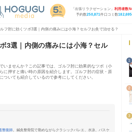
「出張リラクゼーション」
利用者数No
予約数
250,871
件口コミ数
182,695
ゴルフ肘に効くツボ3選｜内側の痛みには小海？セルフお灸で治せる？
ボ3選｜内側の痛みには小海？セル
1
でいませんか？この記事では、ゴルフ肘に効果的なツボ（小
らに押すと痛い時の原因を紹介します。ゴルフ肘の症状・原
についても紹介しているので参考にしてください。
2
3
道整復師
。鍼灸整骨院で勤めながらクラシックバレエ、水泳、バスケ