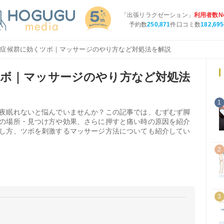
「出張リラクゼーション」
利用者数No
予約数
250,871
件口コミ数
182,695
脚症候群に効くツボ｜マッサージのやり方など対処法を解説
ツボ｜マッサージのやり方など対処法
1
夜眠れないと悩んでいませんか？この記事では、むずむず脚
の場所・見つけ方や効果、さらに押すと痛い時の原因を紹介
し方、ツボを刺激するマッサージ方法についても紹介してい
2
3