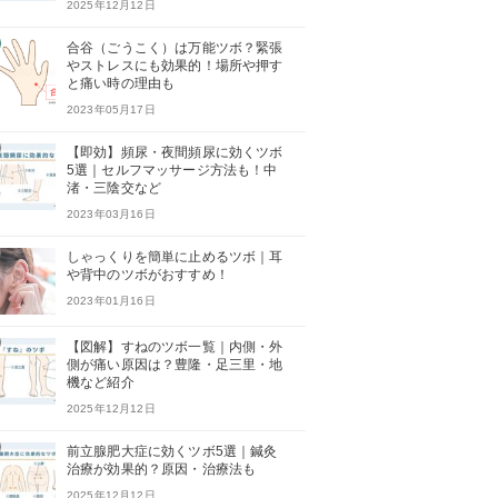
2025年12月12日
合谷（ごうこく）は万能ツボ？緊張
やストレスにも効果的！場所や押す
と痛い時の理由も
2023年05月17日
【即効】頻尿・夜間頻尿に効くツボ
5選｜セルフマッサージ方法も！中
渚・三陰交など
2023年03月16日
しゃっくりを簡単に止めるツボ｜耳
や背中のツボがおすすめ！
2023年01月16日
【図解】すねのツボ一覧｜内側・外
側が痛い原因は？豊隆・足三里・地
機など紹介
2025年12月12日
前立腺肥大症に効くツボ5選｜鍼灸
治療が効果的？原因・治療法も
2025年12月12日