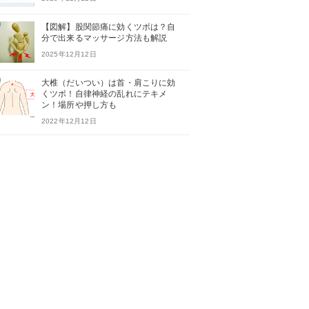
【図解】股関節痛に効くツボは？自
分で出来るマッサージ方法も解説
2025年12月12日
大椎（だいつい）は首・肩こりに効
くツボ！自律神経の乱れにテキメ
ン！場所や押し方も
2022年12月12日