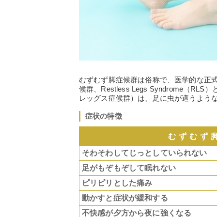
むずむず脚症候群は俗称で、医学的な正
候群、Restless Legs Syndro
レッグス症候群）は、足に虫が這うよう
症状の特徴
むずむず
そわそわしてじっとしていられない
足がもぞもぞして眠れない
ピリピリとした痛み
動かすと症状が緩和する
不快感が夕方から夜に強くなる