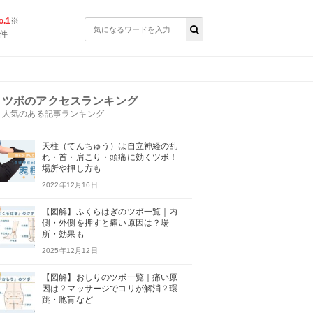
.1
※
件
ツボのアクセスランキング
人気のある記事ランキング
天柱（てんちゅう）は自立神経の乱
れ・首・肩こり・頭痛に効くツボ！
場所や押し方も
2022年12月16日
【図解】ふくらはぎのツボ一覧｜内
側・外側を押すと痛い原因は？場
所・効果も
2025年12月12日
【図解】おしりのツボ一覧｜痛い原
因は？マッサージでコリが解消？環
跳・胞肓など