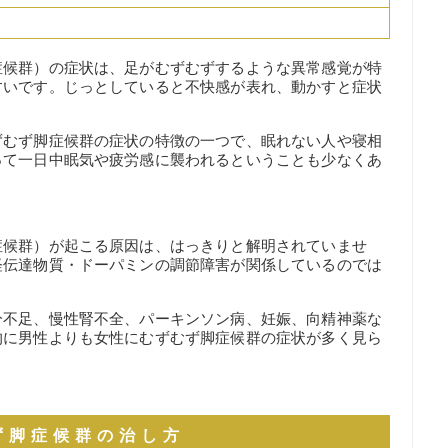
症候群）の症状は、足がむずむずするような異常感覚が特
すいです。じっとしていると不快感が表れ、動かすと症状
ずむず脚症候群の症状の特徴の一つで、眠れない人や寝相
って一日中眠気や疲労感に襲われるということも少なくあ
症候群）が起こる原因は、はっきりと解明されていませ
経伝達物質・ドーパミンの調節障害が関係しているのでは
分不足、慢性腎不全、パーキンソン病、妊娠、向精神薬な
的に男性よりも女性にむずむず脚症候群の症状が多く見ら
ず脚症候群の治し方