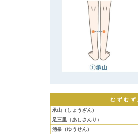
むずむず
承山（しょうざん）
足三里（あしさんり）
湧泉（ゆうせん）