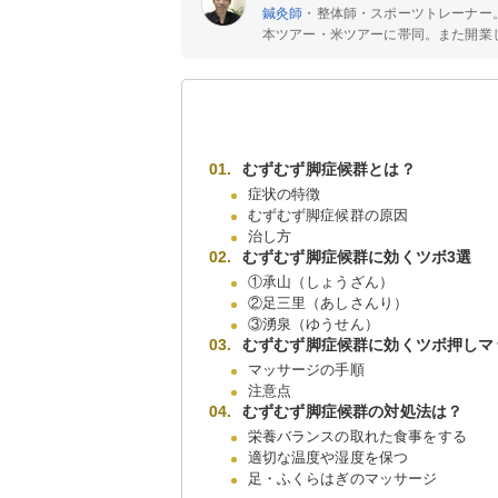
鍼灸師
・整体師・スポーツトレーナー
本ツアー・米ツアーに帯同。また開業し
むずむず脚症候群とは？
症状の特徴
むずむず脚症候群の原因
治し方
むずむず脚症候群に効くツボ3選
①承山（しょうざん）
②足三里（あしさんり）
③湧泉（ゆうせん）
むずむず脚症候群に効くツボ押しマ
マッサージの手順
注意点
むずむず脚症候群の対処法は？
栄養バランスの取れた食事をする
適切な温度や湿度を保つ
足・ふくらはぎのマッサージ