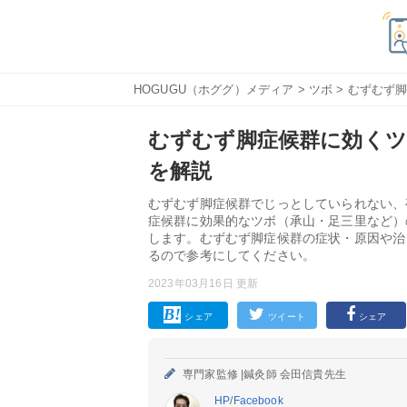
HOGUGU（ホググ）メディア
>
ツボ
> むずむず
むずむず脚症候群に効く
を解説
むずむず脚症候群でじっとしていられない、
症候群に効果的なツボ（承山・足三里など）
します。むずむず脚症候群の症状・原因や治
るので参考にしてください。
2023年03月16日 更新
シェア
ツイート
シェア
専門家監修 |
鍼灸師 会田信貴先生
HP
/
Facebook