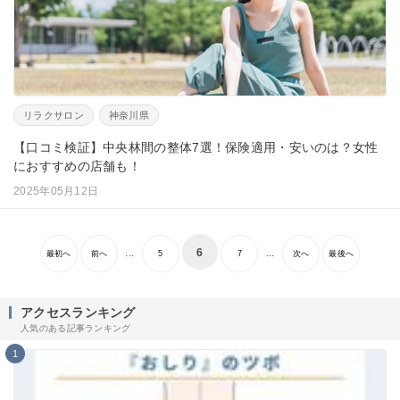
リラクサロン
神奈川県
【口コミ検証】中央林間の整体7選！保険適用・安いのは？女性
におすすめの店舗も！
2025年05月12日
...
6
...
最初へ
前へ
5
7
次へ
最後へ
アクセスランキング
人気のある記事ランキング
1