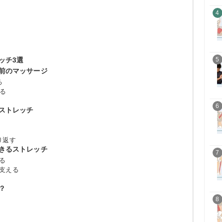
4
5
ッチ3選
前のマッサージ
る
ねる
6
ストレッチ
り返す
きるストレッチ
7
る
支える
？
8