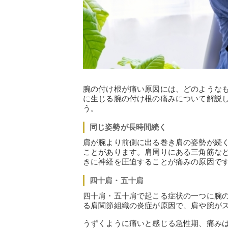
腕の付け根が痛い原因には、どのような
に生じる腕の付け根の痛みについて解説
う。
同じ姿勢が長時間続く
肩が腕より前側に出る巻き肩の姿勢が続
ことがあります。肩周りにある三角筋な
きに神経を圧迫することが痛みの原因で
四十肩・五十肩
四十肩・五十肩で起こる症状の一つに腕
る肩関節組織の炎症が原因で、肩や腕がス
うずくように痛いと感じる急性期、痛み