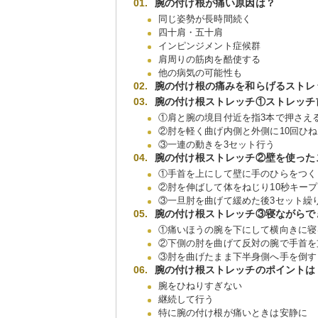
腕の付け根が痛い原因は？
同じ姿勢が長時間続く
四十肩・五十肩
インピンジメント症候群
肩周りの筋肉を酷使する
他の病気の可能性も
腕の付け根の痛みを和らげるストレ
腕の付け根ストレッチ①ストレッチ
①肩と腕の境目付近を指3本で押さえ
②肘を軽く曲げ内側と外側に10回ひ
③一連の動きを3セット行う
腕の付け根ストレッチ②壁を使った
①手首を上にして壁に手のひらをつく
②肘を伸ばして体をねじり10秒キープ
③一旦肘を曲げて緩めた後3セット繰
腕の付け根ストレッチ③寝ながらで
①痛いほうの腕を下にして横向きに寝
②下側の肘を曲げて反対の腕で手首を
③肘を曲げたまま下半身側へ手を倒す
腕の付け根ストレッチのポイントは
腕をひねりすぎない
継続して行う
特に腕の付け根が痛いときは安静に