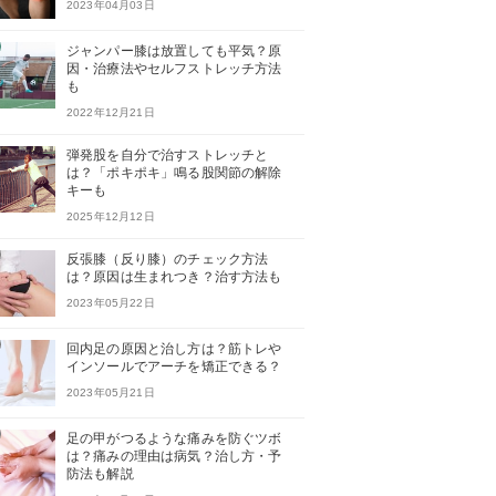
2023年04月03日
ジャンパー膝は放置しても平気？原
因・治療法やセルフストレッチ方法
も
2022年12月21日
弾発股を自分で治すストレッチと
は？「ポキポキ」鳴る股関節の解除
キーも
2025年12月12日
反張膝（反り膝）のチェック方法
は？原因は生まれつき？治す方法も
2023年05月22日
回内足の原因と治し方は？筋トレや
インソールでアーチを矯正できる？
2023年05月21日
足の甲がつるような痛みを防ぐツボ
は？痛みの理由は病気？治し方・予
防法も解説