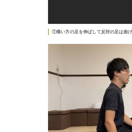
①痛い方の足を伸ばして反対の足は曲