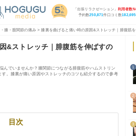
「出張リラクゼーション」
利用者数No
予約数
250,871
件口コミ数
182,695
足・膝・股関節の痛み
> 膝裏を曲げると痛い時の原因&ストレッチ｜腓腹筋
因&ストレッチ｜腓腹筋を伸ばすの
1
悩んでいませんか？膝関節につながる腓腹筋やハムストリン
ます。膝裏が痛い原因やストレッチのコツも紹介するので参考
2
目次
3