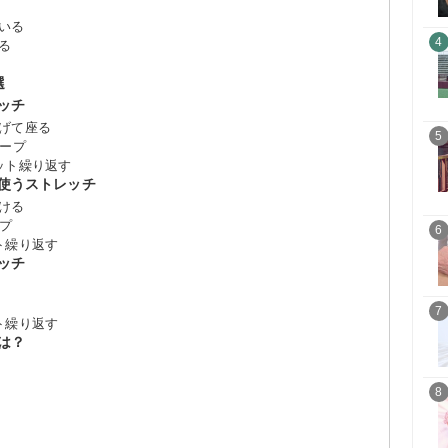
いる
4
る
選
ッチ
げて座る
5
キープ
ット繰り返す
使うストレッチ
ける
ープ
6
ト繰り返す
ッチ
7
ト繰り返す
は？
8