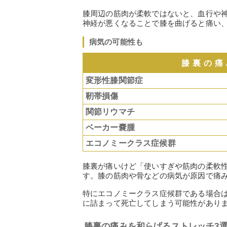
膝周辺の筋肉が柔軟ではないと、血行や
神経が悪くなることで膝を曲げると痛い
病気の可能性も
膝裏の痛
変形性膝関節症
靭帯損傷
関節リウマチ
ベーカー嚢腫
エコノミークラス症候群
膝裏が痛いけど「使いすぎや筋肉の柔軟
す。膝の筋肉や骨などの病気が原因で痛
特にエコノミークラス症候群である場合
に詰まって死亡してしまう可能性があり
膝裏の痛みを和らげるストレッチ3