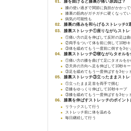
膝を曲げると膝裏が痛い原因は？
膝の使い過ぎで関節に負担がかかって
膝裏の筋肉がガチガチに硬くなってい
病気の可能性も
膝裏の痛みを和らげるストレッチ3
膝裏ストレッチ①座りながらストレ
①痛い方の足を伸ばして反対の足は曲
②両手をついて体を前に倒して10秒
③体を緩めてもう一度前に倒すを3セ
膝裏ストレッチ②寝ながらタオルを
①痛い方の膝を曲げて足にタオルをか
②天井の方向へ足を伸ばして10秒キ
③足を緩めてもう一度伸ばすを3セッ
膝裏ストレッチ③立ったままストレ
①立ったまま足首を両手で掴む
②膝をゆっくり伸ばして10秒キープ
③膝を緩めてもう一度伸ばすを3セッ
膝裏を伸ばすストレッチのポイント
リラックスして行う
ストレッチ前に体を温める
毎日継続して行う