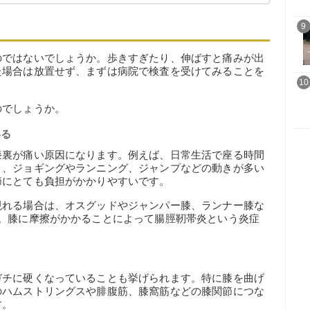
9
のではないでしょうか。歩きすぎたり、伸ばすと痛みが出
た場合は放置せず、まずは病院で検査を受けてみることを
10
のでしょうか。
いる
膝裏が痛い原因になります。例えば、日常生活で座る時間
り、ジョギングやランニング、ジャンプなどの動きが多い
節にとても負担がかかりやすいです。
現れる場合は、オスグッドやジャンパー膝、ランナー膝な
）。膝に摩擦がかかることによって腸脛靭帯炎という炎症
る
ガチに硬くなっていることも挙げられます。特に膝を曲げ
のハムストリングスや腓腹筋、膝窩筋などの膝関節につな
す。