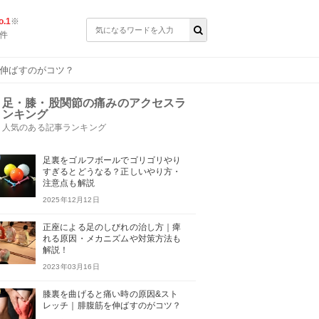
.1
※
件
を伸ばすのがコツ？
足・膝・股関節の痛みのアクセスラ
ンキング
人気のある記事ランキング
足裏をゴルフボールでゴリゴリやり
すぎるとどうなる？正しいやり方・
注意点も解説
2025年12月12日
正座による足のしびれの治し方｜痺
れる原因・メカニズムや対策方法も
解説！
2023年03月16日
膝裏を曲げると痛い時の原因&スト
レッチ｜腓腹筋を伸ばすのがコツ？