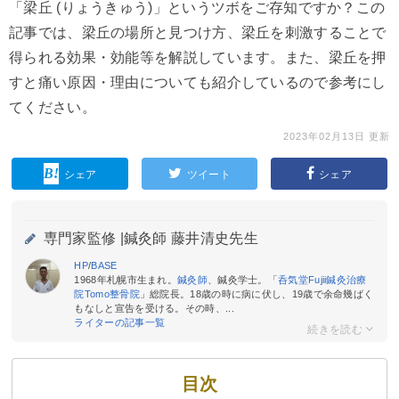
「梁丘 (りょうきゅう)」というツボをご存知ですか？この
記事では、梁丘の場所と見つけ方、梁丘を刺激することで
得られる効果・効能等を解説しています。また、梁丘を押
すと痛い原因・理由についても紹介しているので参考にし
てください。
2023年02月13日 更新
シェア
ツイート
シェア
専門家監修 |
鍼灸師 藤井清史先生
HP
/
BASE
1968年札幌市生まれ。
鍼灸師
、鍼灸学士。「
呑気堂Fujii鍼灸治療
院Tomo整骨院
」総院長。18歳の時に病に伏し、19歳で余命幾ばく
もなしと宣告を受ける。その時、...
ライターの記事一覧
目次