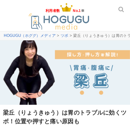
利用者数
No.1
※
HOGUGU（ホググ）メディア
>
ツボ
> 梁丘（りょうきゅう）は胃のト
梁丘（りょうきゅう）は胃のトラブルに効くツ
ボ！位置や押すと痛い原因も