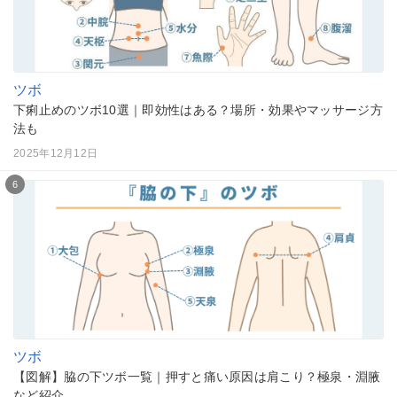
ツボ
下痢止めのツボ10選｜即効性はある？場所・効果やマッサージ方
法も
2025年12月12日
6
ツボ
【図解】脇の下ツボ一覧｜押すと痛い原因は肩こり？極泉・淵腋
など紹介