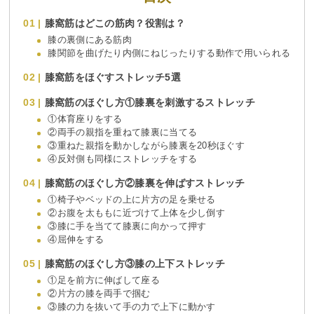
膝窩筋はどこの筋肉？役割は？
膝の裏側にある筋肉
膝関節を曲げたり内側にねじったりする動作で用いられる
膝窩筋をほぐすストレッチ5選
膝窩筋のほぐし方①膝裏を刺激するストレッチ
①体育座りをする
②両手の親指を重ねて膝裏に当てる
③重ねた親指を動かしながら膝裏を20秒ほぐす
④反対側も同様にストレッチをする
膝窩筋のほぐし方②膝裏を伸ばすストレッチ
①椅子やベッドの上に片方の足を乗せる
②お腹を太ももに近づけて上体を少し倒す
③膝に手を当てて膝裏に向かって押す
④屈伸をする
膝窩筋のほぐし方③膝の上下ストレッチ
①足を前方に伸ばして座る
②片方の膝を両手で掴む
③膝の力を抜いて手の力で上下に動かす