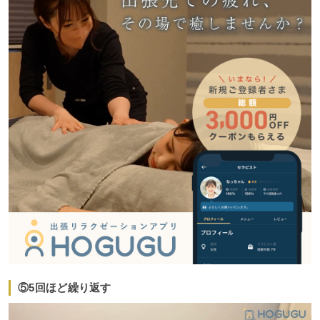
⑤5回ほど繰り返す