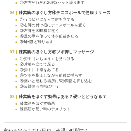
④左右ぞれぞれ20秒2セット繰り返す
膝窩筋のほぐし方④テニスボールで筋膜リリース
①うつ伏せになって肘を立てる
②右脚の付け根にテニスボールを置く
③左脚を90度横に開く
④足の甲を使って体を前後させる
⑤5回ほど繰り返す
膝窩筋のほぐし方⑤ツボ押しマッサージ
①委中（いちゅう）を見つける
②片膝を立てて座る
③委中に中指をあてる
④ツボを指圧しながら前後に揺らす
⑤痛いと感じる場所に5秒間指を押し込む
⑥反対側も同様に行う
膝窩筋をほぐす効果はある？硬いとどうなる？
膝窩筋をほぐす効果
膝窩筋が硬い時のデメリット
家から出たくない日や、夜遅い時間でも、