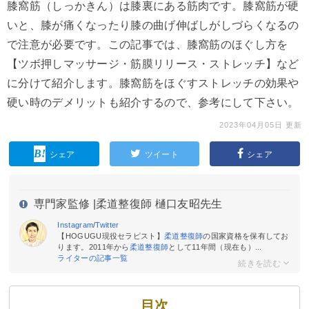
膝窩筋（しっかきん）は膝裏にある筋肉です。膝窩筋が硬
いと、膝が痛くなったり膝の曲げ伸ばしがしづらくなるの
で注意が必要です。この記事では、膝窩筋のほぐし方を
【ツボ押しマッサージ・筋膜リリース・ストレッチ】など
に分けて紹介します。膝窩筋をほぐすストレッチの効果や
硬い時のデメリットも紹介するので、参考にして下さい。
2023年04月05日 更新
シェア
ツイート
シェア
専門家監修 |
柔道整復師 樋口友昭先生
Instagram
/
Twitter
【HOGUGU現役セラピスト】
柔道整復師
の国家資格を保有してお
ります。2011年から
柔道整復師
として11年間（現在も）...
ライターの記事一覧
目次