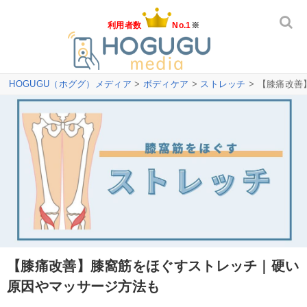
利用者数
No.1
※
HOGUGU（ホググ）メディア
>
ボディケア
>
ストレッチ
> 【膝痛改
【膝痛改善】膝窩筋をほぐすストレッチ｜硬い
原因やマッサージ方法も