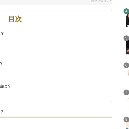
4
目次
ボ？
5
？
6
由は？
7
？
8