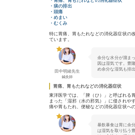
・胃痛、胃もたれなどの消化器症状
・痰の排出
・頭痛
・めまい
・むくみ
特に胃痛、胃もたれなどの消化器症状の
ています。
余分な水分が溜ま
因は湿気です。豊
め余分な湿気も排
田中明緒先生
鍼灸師
胃痛、胃もたれなどの消化器症状
東洋医学では、「脾（ひ）」と呼ばれる
まった「湿邪（水の邪気）」に侵されや
痛や胃もたれ、便秘などの消化器症状へ
暴飲暴食は胃に余
は湿気を取り払う