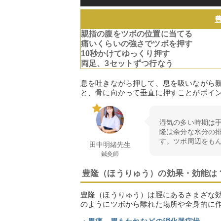
親指の腹をツボの位置に当てる
痛いくらいの強さでツボを押す
10秒かけてゆっくり押す
両足、3セットずつ行なう
息を吐きながら押して、息を吸いながら
と、骨に向かって垂直に押すことがポイ
湿気の多い時期は
隆は余分な水分の
す。ツボ周辺をも
田中明緒先生
鍼灸師
豊隆（ほうりゅう）の効果・効能は
豊隆（ほうりゅう）は脛にあるさまざな
のようにツボから離れた場所や全身的に