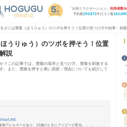
「出張リラクゼーション」
利用者数No
予約数
250,871
件口コミ数
182,695
だるさには豊隆（ほうりゅう）のツボを押そう！位置の見つけ方や効果・効
（ほうりゅう）のツボを押そう！位置
解説
1
ですか？この記事では、豊隆の場所と見つけ方、豊隆を刺激する
す。また、豊隆を押すと痛い原因・理由についても紹介して
2
3
Shop
/
LINE
物アレルギーがあり、20歳のときにアトピーが悪化。...