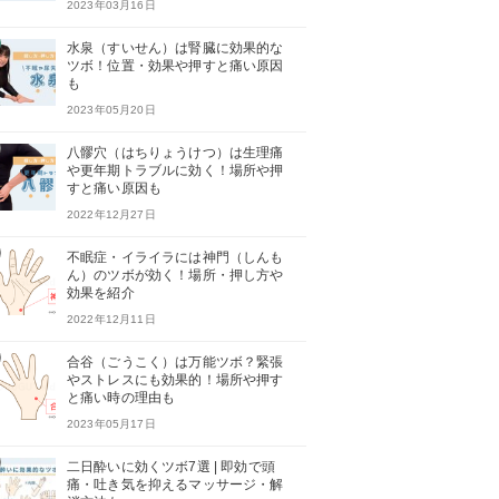
2023年03月16日
水泉（すいせん）は腎臓に効果的な
ツボ！位置・効果や押すと痛い原因
も
2023年05月20日
八髎穴（はちりょうけつ）は生理痛
や更年期トラブルに効く！場所や押
すと痛い原因も
2022年12月27日
不眠症・イライラには神門（しんも
ん）のツボが効く！場所・押し方や
効果を紹介
2022年12月11日
合谷（ごうこく）は万能ツボ？緊張
やストレスにも効果的！場所や押す
と痛い時の理由も
2023年05月17日
二日酔いに効くツボ7選 | 即効で頭
痛・吐き気を抑えるマッサージ・解