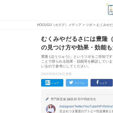
HOGUGU（ホググ）メディア
>
ツボ
> むくみや
むくみやだるさには豊隆
の見つけ方や効果・効能も
豊隆 (ほうりゅう)」というツボをご存知
ことで得られる効果・効能等を解説していま
いるので参考にしてください。
2023年05月18日 更新
シェア
ツイート
シェア
専門家監修 |
鍼灸師 田中明緒先生
Instagram
/
Twitter
/
YouTube
/
HP
/
Online
生まれつき重度のアトピー性皮膚炎と食