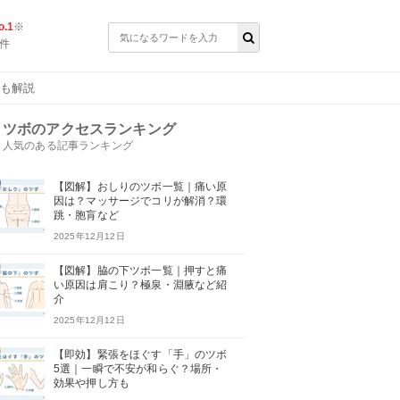
.1
※
件
能も解説
ツボのアクセスランキング
人気のある記事ランキング
【図解】おしりのツボ一覧｜痛い原
因は？マッサージでコリが解消？環
跳・胞肓など
2025年12月12日
【図解】脇の下ツボ一覧｜押すと痛
い原因は肩こり？極泉・淵腋など紹
介
2025年12月12日
【即効】緊張をほぐす「手」のツボ
5選｜一瞬で不安が和らぐ？場所・
効果や押し方も