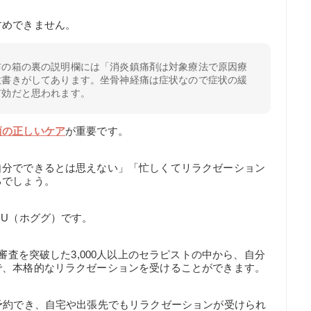
すめできません。
布の箱の裏の説明欄には「消炎鎮痛剤は対象療法で原因療
意書きがしてあります。坐骨神経痛は症状なので症状の緩
有効だと思われます。
頃の正しいケア
が重要です。
自分でできるとは思えない」「忙しくてリラクゼーション
るでしょう。
GU（ホググ）です。
審査を突破した3,000人以上のセラピストの中から、自分
で、本格的なリラクゼーションを受けることができます。
予約でき、自宅や出張先でもリラクゼーションが受けられ