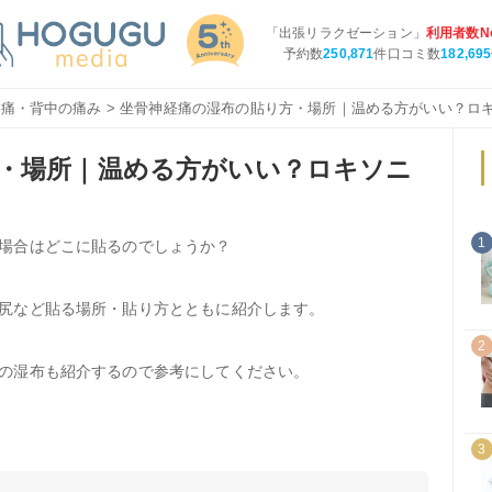
「出張リラクゼーション」
利用者数No
予約数
250,871
件口コミ数
182,695
腰痛・背中の痛み
> 坐骨神経痛の湿布の貼り方・場所｜温める方がいい？ロ
・場所｜温める方がいい？ロキソニ
1
場合はどこに貼るのでしょうか？
尻など貼る場所・貼り方とともに紹介します。
2
の湿布も紹介するので参考にしてください。
3