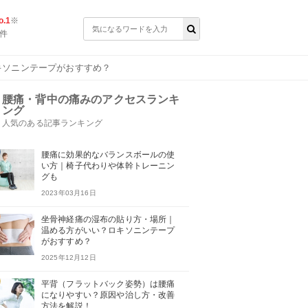
.1
※
件
キソニンテープがおすすめ？
腰痛・背中の痛みのアクセスランキ
ング
人気のある記事ランキング
腰痛に効果的なバランスボールの使
い方｜椅子代わりや体幹トレーニン
グも
2023年03月16日
坐骨神経痛の湿布の貼り方・場所｜
温める方がいい？ロキソニンテープ
がおすすめ？
2025年12月12日
平背（フラットバック姿勢）は腰痛
になりやすい？原因や治し方・改善
方法を解説！