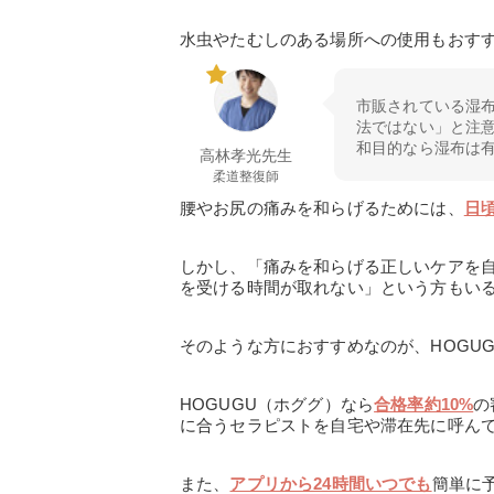
水虫やたむしのある場所への使用もおす
市販されている湿
法ではない」と注
和目的なら湿布は
高林孝光先生
柔道整復師
腰やお尻の痛みを和らげるためには、
日
しかし、「痛みを和らげる正しいケアを
を受ける時間が取れない」という方もい
そのような方におすすめなのが、HOGU
HOGUGU（ホググ）なら
合格率約10%
の
に合うセラピストを自宅や滞在先に呼ん
また、
アプリから24時間いつでも
簡単に