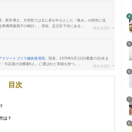
4
卒業。医学博士。大学院では主に肩を中心とした「痛み」の研究に従
る疼痛関連因子の検討」。現在、足立区千住にある
...
5
アスリートゴリラ鍼灸接骨院
」院長。1978年5月12日(看護の日)生ま
「今話題の治療家6人」に選ばれた実績を持つ。...
6
目次
7
？
方は？
8