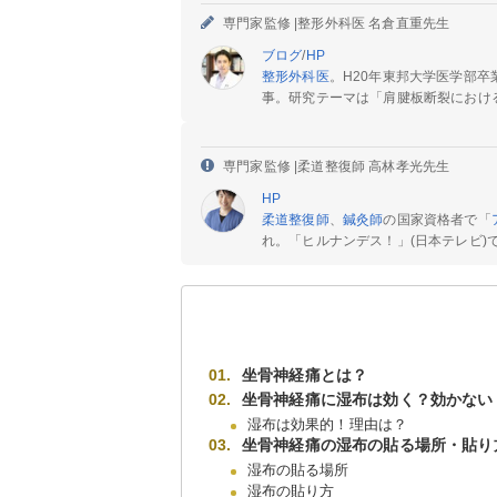
専門家監修 |
整形外科医 名倉直重先生
ブログ
/
HP
整形外科医
。H20年東邦大学医学部
事。研究テーマは「肩腱板断裂におけ
専門家監修 |
柔道整復師 高林孝光先生
HP
柔道整復師
、
鍼灸師
の国家資格者で「
れ。「ヒルナンデス！」(日本テレビ)で
坐骨神経痛とは？
坐骨神経痛に湿布は効く？効かない
湿布は効果的！理由は？
坐骨神経痛の湿布の貼る場所・貼り
湿布の貼る場所
湿布の貼り方