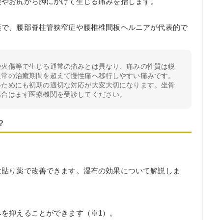
腰やお尻から脚にかけて生じる痛みを指します。
葉で、腰部脊柱管狭窄症や腰椎椎間板ヘルニアが代表的で
や火傷等で生じる通常の痛みとは異なり、痛みの性質は鋭
通常の治癒期間を超えて慢性痛へ移行しやすい痛みです。
いためにも初期の適切な対応が大変大切になります。坐骨
場合はまず医療機関を受診してください。
？
は貼り薬で改善できます。湿布の効果について解説しま
を抑えることができます（※1）。