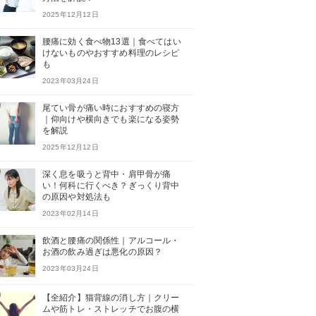
2025年12月12日
腰痛に効く食べ物13選｜食べてはい
けないものやおすすめ料理のレシピ
も
2023年03月24日
尾てい骨が痛い時におすすめの寝方
｜仰向けや横向きでも楽になる姿勢
を解説
2025年12月12日
深く息を吸うと背中・肩甲骨が痛
い！何科に行くべき？ぎっくり背中
の原因や対処法も
2023年02月14日
飲酒と腰痛の関係性｜アルコール・
お酒の飲み過ぎは悪化の原因？
2023年03月24日
【全紹介】猫背線の消し方｜クリー
ムや筋トレ・ストレッチでお腹の横