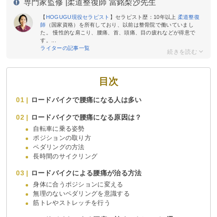
専門家監修 |
柔道整復師 當銘梨沙先生
【
HOGUGU現役セラピスト
】セラピスト歴：10年以上
柔道整復
師
（国家資格）を所有しており、以前は整骨院で働いていまし
た。 慢性的な肩こり、腰痛、首、頭痛、目の疲れなどが得意で
す。...
ライターの記事一覧
目次
ロードバイクで腰痛になる人は多い
ロードバイクで腰痛になる原因は？
自転車に乗る姿勢
ポジションの取り方
ペダリングの方法
長時間のサイクリング
ロードバイクによる腰痛が治る方法
身体に合うポジションに変える
無理のないペダリングを意識する
筋トレやストレッチを行う