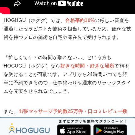
HOGUGU（ホググ）では、
合格率約10%
の厳しい審査を
通過したセラピストが施術を担当しているため、確かな技
術を持つプロの施術を自宅や滞在先で受けられます。
「忙しくてケアの時間が取れない…」という方も、
HOGUGU（ホググ）なら
好きな時間・好きな場所
で施術
を受けることが可能です。アプリから24時間いつでも簡
単に予約できるので、仕事終わりや週末のリラックスタイ
ムを充実させられるでしょう。
また、
出張マッサージ予約数25万件・口コミレビュー数
18万件以上
を誇り、多くの方に選ばれ続けています
（※2025年10月現在）。さらに、施術や料金の比較もで