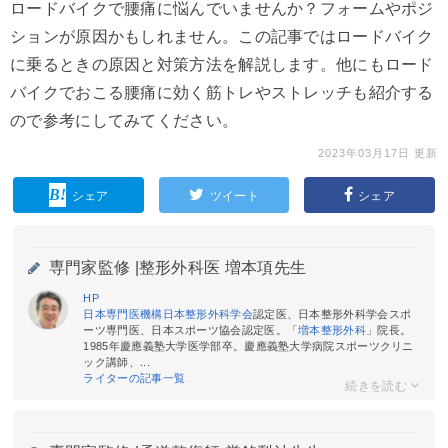
ロードバイクで腰痛に悩んでいませんか？フォームやポジ
ションが原因かもしれません。この記事ではロードバイク
に乗るときの原因と対策方法を解説します。他にもロード
バイクでおこる腰痛に効く筋トレやストレッチも紹介する
ので参考にしてみてください。
2023年03月17日 更新
シェア
ツイート
シェア
専門家監修 |
整形外科医 増本項先生
HP
日本専門医機構日本整形外科学会
認定医、日本整形外科学会スポ
ーツ専門医、日本スポーツ協会認定医。「
増本整形外科
」院長。
1985年慶應義塾大学医学部卒。慶應義塾大学病院スポーツクリニ
ック講師、...
ライターの記事一覧