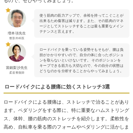
るので、ぜひやってみましょう。
使う筋肉の筋力アップで、余裕を持ってこぐことが
出来るため傷害は減ります。また、その筋肉のマネ
ージとしてストレッチすることは最も重要なメイン
テナンスと言えます。
増本項先生
整形外科医
ロードバイクを乗っている姿勢そもそもが、腰は負
担がかかりやすいので、自分の体に合ったポジショ
ンを取らないといけないです。 そのポジションを
キープできる筋力も大切なので、今の自分の状態は
當銘梨沙先生
どうなのかを分析することからやってみましょう。
柔道整復師
ロードバイクによる腰痛に効くストレッチ3選
ロードバイクによる腰痛は、ストレッチで治ることがあり
ます。ペダリングをする際に、特に重要なハムストリング
ス、体幹、腰の筋肉のストレッチを紹介します。柔軟性を
高め、自転車を乗る際のフォームやペダリングに活かしま