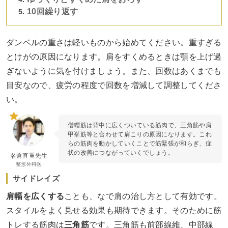
10回繰り返す
ダンベルの重さは軽いものから始めてください。重すぎる
とけがの原因になります。肩をすくめるときは顎を上げ過
ぎないように気を付けましょう。また、回数はあくまでも
目安なので、疲労の程度で回数を増減して調整してくださ
い。
僧帽筋は背中に広くついている筋肉で、三角筋や肩
甲挙筋等と合わせて肩こりの原因になります。これ
らの筋肉を動かしていくことで筋緊張が和らぎ、症
状の改善につながっていくでしょう。
名倉直重先生
整形外科医
サイドレイズ
肩幅を広くする
ことも、なで肩の治し方として有効です。
スタイルをよく見せる効果も期待できます。そのために筋
トレする筋肉は
三角筋
です。三角筋も前部線維、中部線