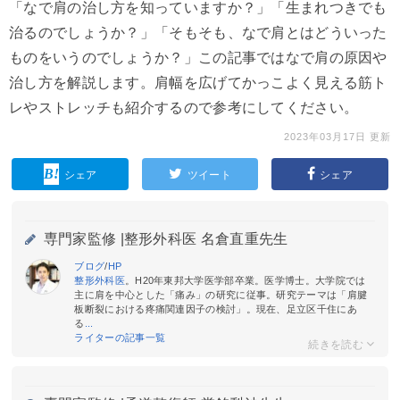
「なで肩の治し方を知っていますか？」「生まれつきでも
治るのでしょうか？」「そもそも、なで肩とはどういった
ものをいうのでしょうか？」この記事ではなで肩の原因や
治し方を解説します。肩幅を広げてかっこよく見える筋ト
レやストレッチも紹介するので参考にしてください。
2023年03月17日 更新
シェア
ツイート
シェア
専門家監修 |
整形外科医 名倉直重先生
ブログ
/
HP
整形外科医
。H20年東邦大学医学部卒業。医学博士。大学院では
主に肩を中心とした「痛み」の研究に従事。研究テーマは「肩腱
板断裂における疼痛関連因子の検討」。現在、足立区千住にあ
る
...
ライターの記事一覧