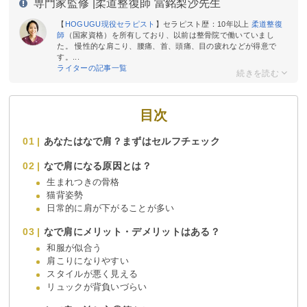
専門家監修 |
柔道整復師 當銘梨沙先生
【
HOGUGU現役セラピスト
】セラピスト歴：10年以上
柔道整復
師
（国家資格）を所有しており、以前は整骨院で働いていまし
た。 慢性的な肩こり、腰痛、首、頭痛、目の疲れなどが得意で
す。...
ライターの記事一覧
目次
あなたはなで肩？まずはセルフチェック
なで肩になる原因とは？
生まれつきの骨格
猫背姿勢
日常的に肩が下がることが多い
なで肩にメリット・デメリットはある？
和服が似合う
肩こりになりやすい
スタイルが悪く見える
リュックが背負いづらい