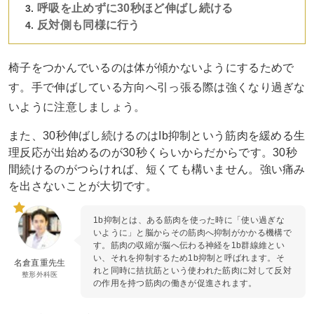
呼吸を止めずに30秒ほど伸ばし続ける
反対側も同様に行う
椅子をつかんでいるのは体が傾かないようにするためで
す。手で伸ばしている方向へ引っ張る際は強くなり過ぎな
いように注意しましょう。
また、30秒伸ばし続けるのはIb抑制という筋肉を緩める生
理反応が出始めるのが30秒くらいからだからです。30秒
間続けるのがつらければ、短くても構いません。強い痛み
を出さないことが大切です。
1b抑制とは、ある筋肉を使った時に「使い過ぎな
いように」と脳からその筋肉へ抑制がかかる機構で
す。筋肉の収縮が脳へ伝わる神経を1b群線維とい
い、それを抑制するため1b抑制と呼ばれます。そ
名倉直重先生
れと同時に拮抗筋という使われた筋肉に対して反対
整形外科医
の作用を持つ筋肉の働きが促進されます。