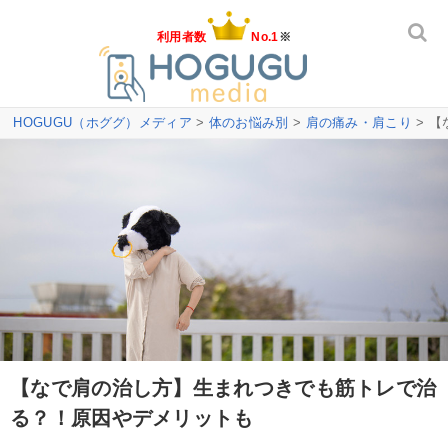
利用者数
No.1
※
HOGUGU（ホググ）メディア
>
体のお悩み別
>
肩の痛み・肩こり
> 
【なで肩の治し方】生まれつきでも筋トレで治
る？！原因やデメリットも