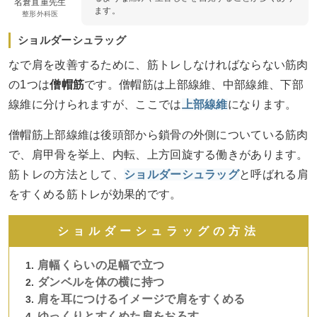
名倉直重先生
ます。
整形外科医
ショルダーシュラッグ
なで肩を改善するために、筋トレしなければならない筋肉
の1つは
僧帽筋
です。僧帽筋は上部線維、中部線維、下部
線維に分けられますが、ここでは
上部線維
になります。
僧帽筋上部線維は後頭部から鎖骨の外側についている筋肉
で、肩甲骨を挙上、内転、上方回旋する働きがあります。
筋トレの方法として、
ショルダーシュラッグ
と呼ばれる肩
をすくめる筋トレが効果的です。
ショルダーシュラッグの方法
肩幅くらいの足幅で立つ
ダンベルを体の横に持つ
肩を耳につけるイメージで肩をすくめる
ゆっくりとすくめた肩をおろす