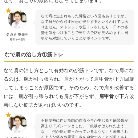
なり、肩こりの原因にもなってしまいます。
なで肩は生まれもった骨格という面もありますが、
なで肩だから必ず疾患が発症するというわけではあ
りません。ストレッチや筋トレをしたり、日々の姿
勢を気をつけることで発症の予防が見込めます。日
名倉直重先生
頃から対処していくことがポイントです。
整形外科医
なで肩の治し方①筋トレ
なで肩の治し方として有効なのが筋トレです。なで肩にな
るのは、腕が引っ張られ、肩が下がって肩甲骨が下方回旋
してしまうことが原因です。そのため、なで肩を改善する
には、腕が引っ張られても肩が下がらず、
肩甲骨
が下方改
善しない筋力があればいいのです。
不良姿勢に伴い筋肉の血流不全が生じると筋緊張が
高まり「ズシーンとした」「鉄板がはられたよう
な」「何か物が乗っかっているような」と表現され
るような痛みや重苦しさを自覚することが多くあり